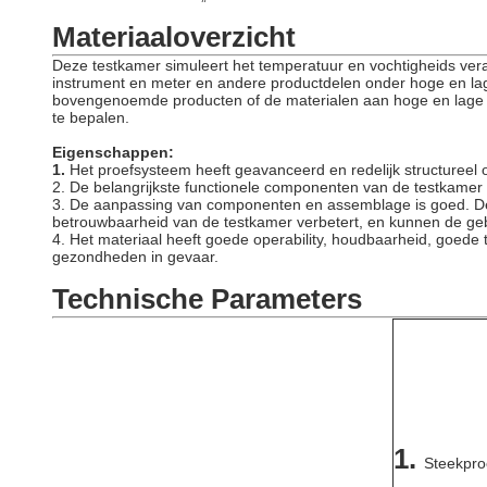
Materiaaloverzicht
Deze testkamer simuleert het temperatuur en vochtigheids veran
instrument en meter en andere productdelen onder hoge en la
bovengenoemde producten of de materialen aan hoge en lage te
te bepalen.
Eigenschappen:
1.
Het proefsysteem heeft geavanceerd en redelijk structureel
2. De belangrijkste functionele componenten van de testkamer
3. De aanpassing van componenten en assemblage is goed. De b
betrouwbaarheid van de testkamer verbetert, en kunnen de geb
4. Het materiaal heeft goede operability, houdbaarheid, goede t
gezondheden in gevaar.
Technische Parameters
1.
Steekpro