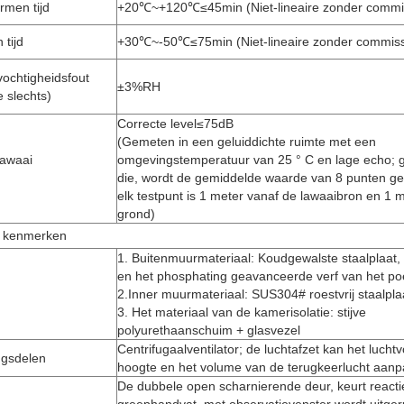
rmen tijd
+20℃~+120℃≤45min (Niet-lineaire zonder commi
 tijd
+30℃~-50℃≤75min (Niet-lineaire zonder commiss
 vochtigheidsfout
±3%RH
e slechts)
Correcte level≤75dB
(Gemeten in een geluiddichte ruimte met een
lawaai
omgevingstemperatuur van 25 ° C en lage echo; 
die, wordt de gemiddelde waarde van 8 punten ge
elk testpunt is 1 meter vanaf de lawaaibron en 1 
grond)
le kenmerken
1.
Buitenmuurmateriaal: Koudgewalste staalplaat, 
en het phosphating geavanceerde verf van het p
2.Inner muurmateriaal: SUS304# roestvrij staalpla
3. Het materiaal van de kamerisolatie: stijve
polyurethaanschuim + glasvezel
Centrifugaalventilator; de luchtafzet kan het lucht
ingsdelen
hoogte en het volume van de terugkeerlucht aan
De dubbele open scharnierende deur, keurt reactie