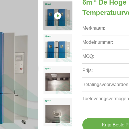
6m ³ De Hoge
Temperatuurvo
Merknaam:
Modelnummer:
MOQ:
Prijs:
Betalingsvoorwaarden
Toeleveringsvermogen
Krijg Beste P