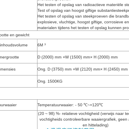
Het testen of opslag van radioactieve materiële s
Test of opslag van hoogst giftige substantiesteek
Het testen of opslag van steekproeven die brandb
explosieve, vluchtige, hoogst giftige, corrosieve e
materialen tijdens het testen of opslag kunnen pr
ootte en gewicht
 inhoudsvolume
6M ³
mergrootte
D (2000) mm ×W (1500) mm× H (2000) mm
dimensies
Ong. D (3750) mm ×W (2120) mm× H (2450) mm
Ong. 1500KG
uurwaaier
Temperatuurwaaier: - 50 ℃~+120℃
(20 ~ 98) %- relatieve vochtigheid (verwijs naar 
vochtigheids controleerbare waaiergrafiek, geen 
en hittelading)