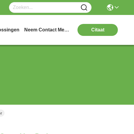
ossingen
Neem Contact Met Ons Op
Citaat
er