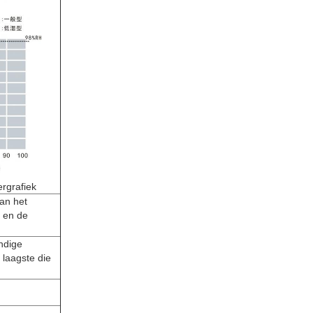
rgrafiek
an het
 en de
ndige
 laagste die