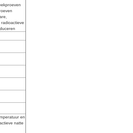
teekproeven
proeven
are,
n radioactieve
oduceren
temperatuur en
actieve natte