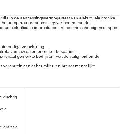
ruikt in de aanpassingsvermogentest van elektro, elektronika,
 om het temperatuuraanpassingsvermogen van de
ductelektrificatie in prestaties en mechanische eigenschappen
ootmoedige verschijning.
role van lawaai en energie - besparing.
tionaal gemerkte bedrijven, wat de veiligheid en de
 verontreinigt niet het milieu en brengt menselijke
 vluchtig
ieve
he emissie