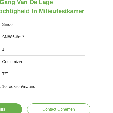
 Gang Van De Lage
chtigheid In Milieutestkamer
Sinuo
SN886-6m ³
1
Customized
:
T/T
:
10 reeksen/maand
rijs
Contact Opnemen