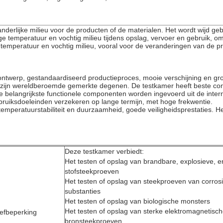
derlijke milieu voor de producten of de materialen. Het wordt wijd geb
ge temperatuur en vochtig milieu tijdens opslag, vervoer en gebruik,
mperatuur en vochtig milieu, vooral voor de veranderingen van de pro
 ontwerp, gestandaardiseerd productieproces, mooie verschijning en gr
 zijn wereldberoemde gemerkte degenen. De testkamer heeft beste cont
elangrijkste functionele componenten worden ingevoerd uit de interna
ruiksdoeleinden verzekeren op lange termijn, met hoge frekwentie.
emperatuurstabiliteit en duurzaamheid, goede veiligheidsprestaties. Het
Deze testkamer verbiedt:
Het testen of opslag van brandbare, explosieve, en
stofsteekproeven
Het testen of opslag van steekproeven van corros
substanties
Het testen of opslag van biologische monsters
Het testen of opslag van sterke elektromagnetisc
efbeperking
bronsteekproeven