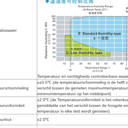
idswaaier
Temperatuur en vochtigheids controleerbare waaie
≤±0.5℃ (de temperatuurschommeling is de helft v
uurschommeling
verschil tussen de gemeten maximumtemperatuur
minimumtemperatuur op het middelpunt)
±2.0℃ (de Temperatuuruniformiteit is het rekenku
uruniformiteit
gemiddelde van het verschil tussen de hoogste en
temperatuur in elke test wordt gemeten)
uurfout
±2.0℃