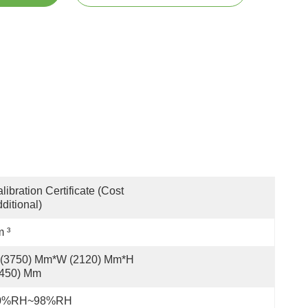
libration Certificate (Cost 
ditional)
 ³
 (3750) Mm*W (2120) Mm*H 
2450) Mm
0%RH~98%RH