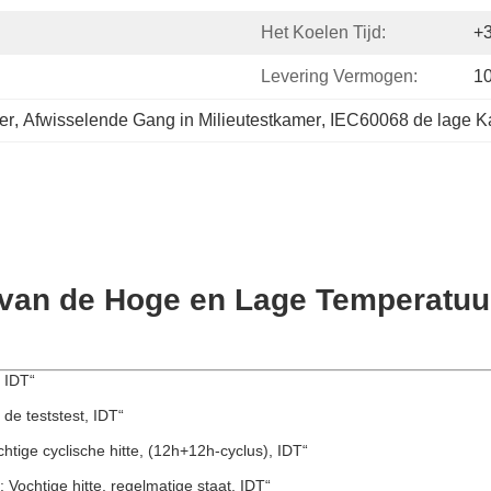
Het Koelen Tijd:
+
Levering Vermogen:
1
er
, 
Afwisselende Gang in Milieutestkamer
, 
IEC60068 de lage Ka
 van de Hoge en Lage Temperatuu
, IDT“
de teststest, IDT“
htige cyclische hitte, (12h+12h-cyclus), IDT“
 Vochtige hitte, regelmatige staat, IDT“