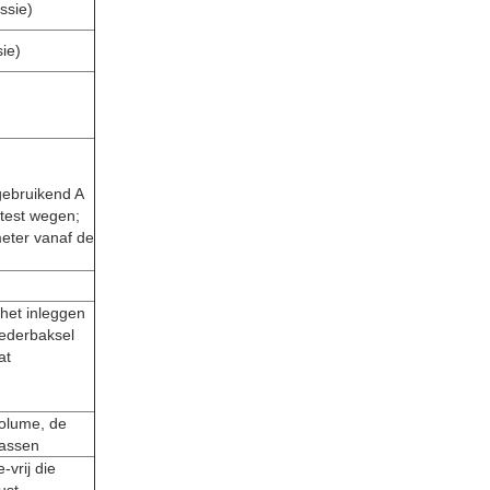
ssie)
ie)
gebruikend A
test wegen;
meter vanaf de
het inleggen
oederbaksel
at
volume, de
passen
-vrij die