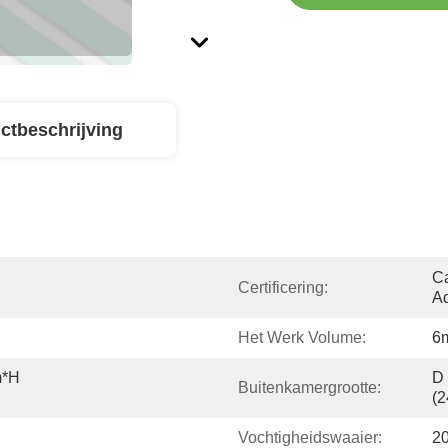
ctbeschrijving
Ca
Certificering:
Ad
Het Werk Volume:
6m
*H 
D
Buitenkamergrootte:
(
Vochtigheidswaaier:
2