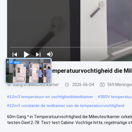
60m Gang ³ in Temperatuurvochtigheid die Mil
Gang in Milieutestkamer
2026-06-04
569 Meninge
#
12m3 temperatuur en vochtigheidstestkamer
#
380V temperatuu
#
12m3 constante de testkamer van de temperatuurvochtigheid
60m Gang ³ in Temperatuurvochtigheid die Milieutestkamer cirkel
testen-Deel 2-78: Test-test Cabine: Vochtige hitte, regelmatige staa