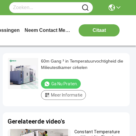
ossingen
Neem Contact Met Ons Op
Citaat
60m Gang ³ in Temperatuurvochtigheid die
Milieutestkamer cirkelen
Ga Nu Praten.
Meer Informatie
Gerelateerde video's
Constant Temperature