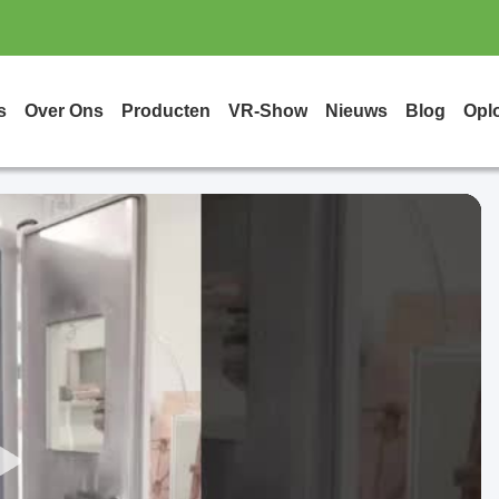
s
Over Ons
Producten
VR-Show
Nieuws
Blog
Opl