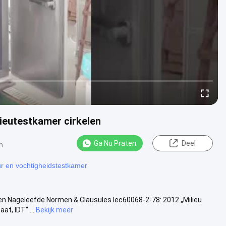
ieutestkamer cirkelen
Ga Nu Praten.
Deel
n
r en vochtigheidstestkamer
en Nageleefde Normen & Clausules Iec60068-2-78: 2012 „Milieu
t, IDT“ ...
Bekijk meer