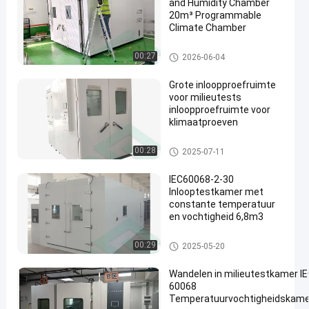
and Humidity Chamber
20m³ Programmable
Climate Chamber
Gang in Milieutestkamer
00:27
2026-06-04
Grote inloopproefruimte
voor milieutests
inloopproefruimte voor
klimaatproeven
Gang in Milieutestkamer
00:28
2025-07-11
IEC60068-2-30
Inlooptestkamer met
constante temperatuur
en vochtigheid 6,8m3
Gang in Milieutestkamer
00:29
2025-05-20
Wandelen in milieutestkamer I
60068
Temperatuurvochtigheidskame