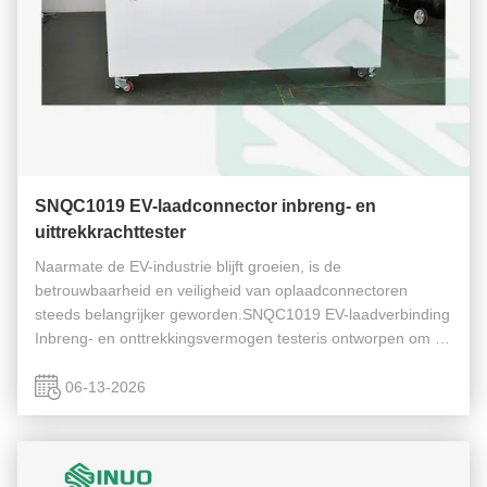
SNQC1019 EV-laadconnector inbreng- en
uittrekkrachttester
Naarmate de EV-industrie blijft groeien, is de
betrouwbaarheid en veiligheid van oplaadconnectoren
steeds belangrijker geworden.SNQC1019 EV-laadverbinding
Inbreng- en onttrekkingsvermogen testeris ontworpen om de
in- en uittrekkingskrachten van EV-oplaadstokken,
voertuiginlaten en vergrendelingsmech...
06-13-2026