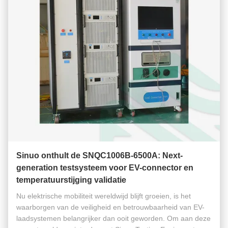
Sinuo onthult de SNQC1006B-6500A: Next-
generation testsysteem voor EV-connector en
temperatuurstijging validatie
Nu elektrische mobiliteit wereldwijd blijft groeien, is het
waarborgen van de veiligheid en betrouwbaarheid van EV-
laadsystemen belangrijker dan ooit geworden. Om aan deze