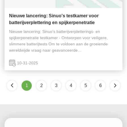
Nieuwe lancering: Sinuo's testkamer voor
batterijverplettering en spijkerpenetratie
Nieuwe lancering: Sinuo's batterijverpletterings- en
spijkerpenetratie testkamer - Ontworpen voor veiligere,
slimmere batterijtests Om te voldoen aan de groeiende
wereldwijde vraag naar geavanceerde
batterijveiligheidstests, introduceert Sinuo Testing Equipment
Co., Ltd. met trots de batterijverplet...
10-31-2025
1
2
3
4
5
6