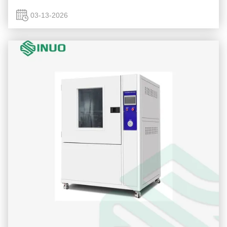
laadconnectoren steeds belangrijker geworden. Aangezien
deze connectoren een ...
03-13-2026