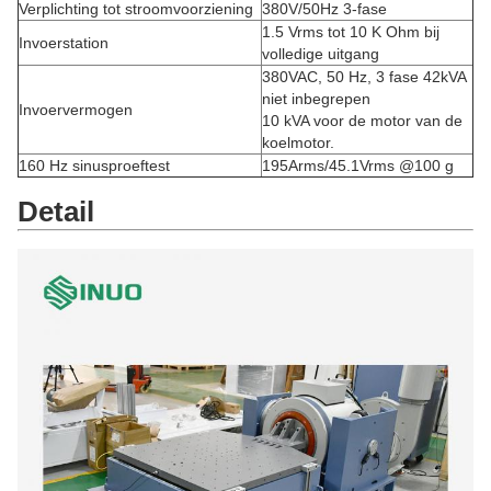
Verplichting tot stroomvoorziening
380V/50Hz 3-fase
1.5 Vrms tot 10 K Ohm bij
Invoerstation
volledige uitgang
380VAC, 50 Hz, 3 fase 42kVA
niet inbegrepen
Invoervermogen
10 kVA voor de motor van de
koelmotor.
160 Hz sinusproeftest
195Arms/45.1Vrms @100 g
Detail