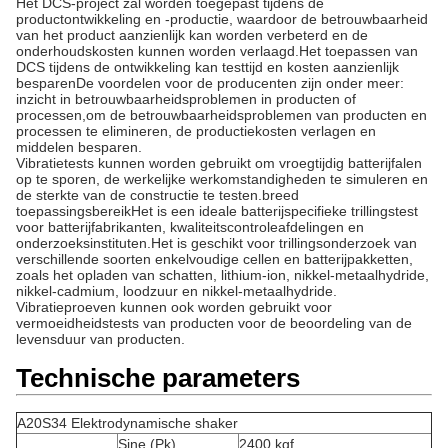
Het DCS-project zal worden toegepast tijdens de
productontwikkeling en -productie, waardoor de betrouwbaarheid
van het product aanzienlijk kan worden verbeterd en de
onderhoudskosten kunnen worden verlaagd.Het toepassen van
DCS tijdens de ontwikkeling kan testtijd en kosten aanzienlijk
besparenDe voordelen voor de producenten zijn onder meer:
inzicht in betrouwbaarheidsproblemen in producten of
processen,om de betrouwbaarheidsproblemen van producten en
processen te elimineren, de productiekosten verlagen en
middelen besparen.
Vibratietests kunnen worden gebruikt om vroegtijdig batterijfalen
op te sporen, de werkelijke werkomstandigheden te simuleren en
de sterkte van de constructie te testen.breed
toepassingsbereikHet is een ideale batterijspecifieke trillingstest
voor batterijfabrikanten, kwaliteitscontroleafdelingen en
onderzoeksinstituten.Het is geschikt voor trillingsonderzoek van
verschillende soorten enkelvoudige cellen en batterijpakketten,
zoals het opladen van schatten, lithium-ion, nikkel-metaalhydride,
nikkel-cadmium, loodzuur en nikkel-metaalhydride.
Vibratieproeven kunnen ook worden gebruikt voor
vermoeidheidstests van producten voor de beoordeling van de
levensduur van producten.
Technische parameters
A20S34 Elektrodynamische shaker
Sine (Pk)
2400 kgf