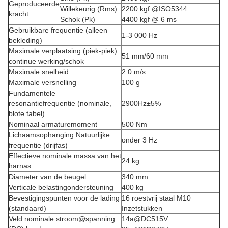
Geproduceerde
Willekeurig (Rms)
2200 kgf @ISO5344
kracht
Schok (Pk)
4400 kgf @ 6 ms
Gebruikbare frequentie (alleen
1-3 000 Hz
bekleding)
Maximale verplaatsing (piek-piek):
51 mm/60 mm
continue werking/schok
Maximale snelheid
2.0 m/s
Maximale versnelling
100 g
Fundamentele
resonantiefrequentie (nominale,
2900Hz±5%
blote tabel)
Nominaal armaturemoment
500 Nm
Lichaamsophanging Natuurlijke
onder 3 Hz
frequentie (drijfas)
Effectieve nominale massa van het
24 kg
harnas
Diameter van de beugel
340 mm
Verticale belastingondersteuning
400 kg
Bevestigingspunten voor de lading
16 roestvrij staal M10
(standaard)
Inzetstukken
Veld nominale stroom@spanning
14a@DC515V