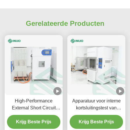
Gerelateerde Producten
High-Performance
Apparatuur voor interne
External Short Circuit
kortsluitingstest van
Tester voor de
lithium-ionbatterijen
beoordeling van lithium-
Krijg Beste Prijs
volgens IEC 62133-2
Krijg Beste Prijs
ionbatterijen