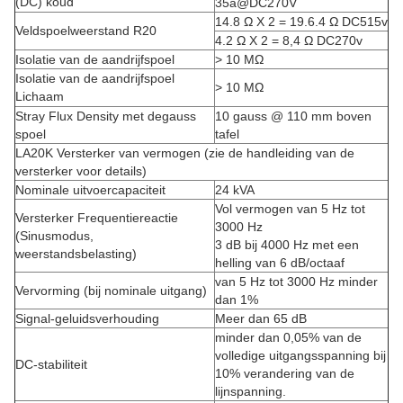
(DC) koud
35a@DC270V
14.8 Ω X 2 = 19.6.4 Ω DC515v
Veldspoelweerstand R20
4.2 Ω X 2 = 8,4 Ω DC270v
Isolatie van de aandrijfspoel
> 10 MΩ
Isolatie van de aandrijfspoel
> 10 MΩ
Lichaam
Stray Flux Density met degauss
10 gauss @ 110 mm boven
spoel
tafel
LA20K Versterker van vermogen (zie de handleiding van de
versterker voor details)
Nominale uitvoercapaciteit
24 kVA
Vol vermogen van 5 Hz tot
Versterker Frequentiereactie
3000 Hz
(Sinusmodus,
3 dB bij 4000 Hz met een
weerstandsbelasting)
helling van 6 dB/octaaf
van 5 Hz tot 3000 Hz minder
Vervorming (bij nominale uitgang)
dan 1%
Signal-geluidsverhouding
Meer dan 65 dB
minder dan 0,05% van de
volledige uitgangsspanning bij
DC-stabiliteit
10% verandering van de
lijnspanning.