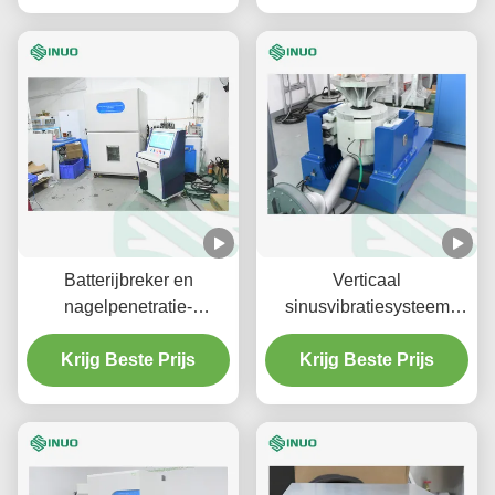
Batterijbreker en
Verticaal
nagelpenetratie-
sinusvibratiesysteem
testkamer
Testapparatuur voor EV-
Batterijveiligheidstoetsapparatuur
Krijg Beste Prijs
Krijg Beste Prijs
batterijen
300kN