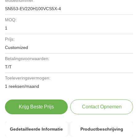
Modelnummer:
SN553-EV220H100VCS5X-4
MOQ:
1
Prijs:
Customized
Betalingsvoorwaarden:
T/T
Toeleveringsvermogen:
1 reeksen/maand
Krijg Beste Prijs
Contact Opnemen
Gedetailleerde Informatie
Productbeschrijving