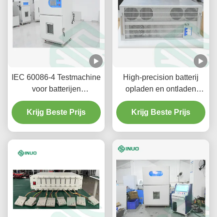
IEC 60086-4 Testmachine
High-precision batterij
voor batterijen
opladen en ontladen
Lithiumbatterijen
tester 60V 120A met
Krijg Beste Prijs
volledig onafhankelijke
Krijg Beste Prijs
kanalen voor
lithiumbatterij testen