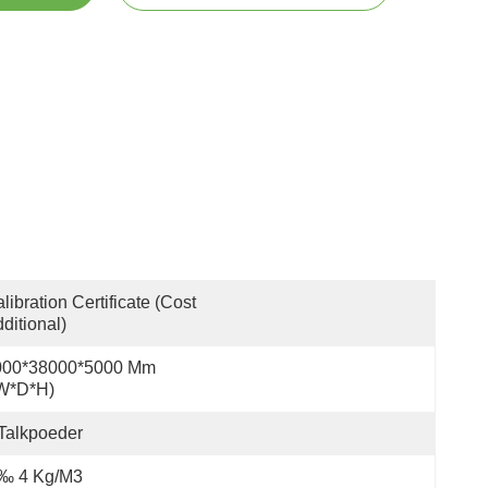
libration Certificate (Cost 
ditional)
000*38000*5000 Mm 
(W*D*H)
Talkpoeder
 ‰ 4 Kg/m3