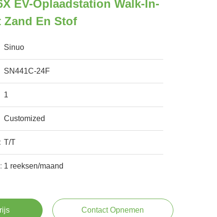
6X EV-Oplaadstation Walk-In-
 Zand En Stof
Sinuo
SN441C-24F
1
Customized
:
T/T
:
1 reeksen/maand
rijs
Contact Opnemen