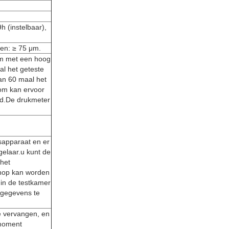
h (instelbaar),
nen: ≥ 75 μm.
om met een hoog
l het geteste
dan 60 maal het
oom kan ervoor
eld.De drukmeter
sapparaat en er
elaar.u kunt de
het
knop kan worden
 in de testkamer
tgegevens te
e vervangen, en
 moment