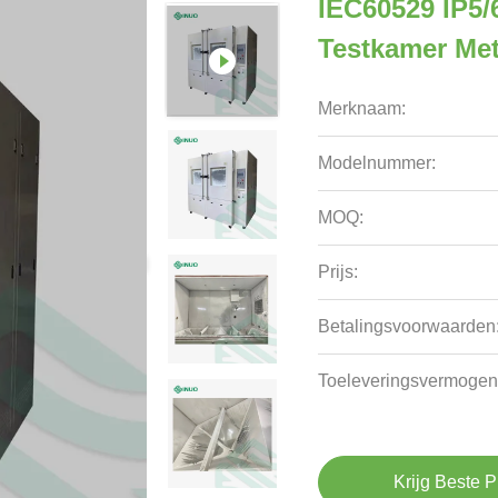
IEC60529 IP5/
Testkamer Met
Merknaam:
Modelnummer:
MOQ:
Prijs:
Betalingsvoorwaarden
Toeleveringsvermogen
Krijg Beste P