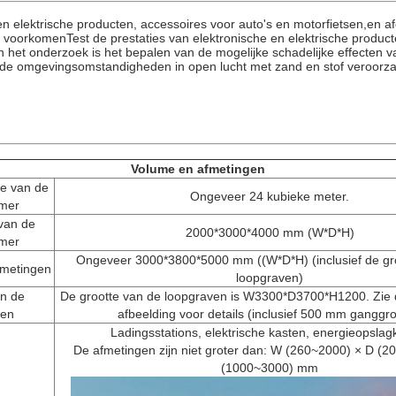
en elektrische producten, accessoires voor auto's en motorfietsen,en a
 voorkomenTest de prestaties van elektronische en elektrische producte
n het onderzoek is het bepalen van de mogelijke schadelijke effecten v
 de omgevingsomstandigheden in open lucht met zand en stof veroorza
Volume en afmetingen
me van de
Ongeveer 24 kubieke meter.
mer
van de
2000*3000*4000 mm (W*D*H)
mer
Ongeveer 3000*3800*5000 mm ((W*D*H) (inclusief de gr
fmetingen
loopgraven)
an de
De grootte van de loopgraven is W3300*D3700*H1200. Zie 
ven
afbeelding voor details (inclusief 500 mm ganggro
Ladingsstations, elektrische kasten, energieopslag
De afmetingen zijn niet groter dan: W (260~2000) × D (2
(1000~3000) mm