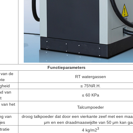
Functieparameters
 van de
RT watergassen
mte
gheid
≤ 75%R.H.
d van
≤ 60 KPa
t
 van het
Talcumpoeder
ng van
droog talkpoeder dat door een vierkante zeef met een maa
jes
μm en een draadmaaswijdte van 50 μm kan ga
3
ratie
4 kg/m2