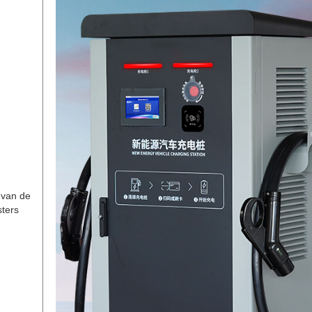
 van de
ters