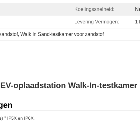
Koelingssnelheid:
N
Levering Vermogen:
1
zandstof
, 
Walk In Sand-testkamer voor zandstof
 EV-oplaadstation Walk-In-testkamer 
gen
) " IP5X en IP6X.