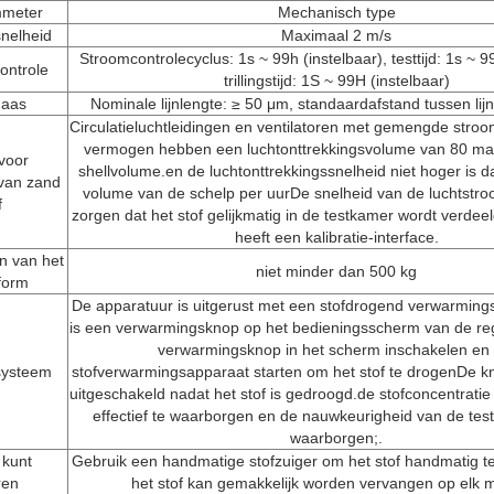
mmeter
Mechanisch type
nelheid
Maximaal 2 m/s
Stroomcontrolecyclus: 1s ~ 99h (instelbaar), testtijd: 1s ~ 99
controle
trillingstijd: 1S ~ 99H (instelbaar)
gaas
Nominale lijnlengte: ≥ 50 μm, standaardafstand tussen lij
Circulatieluchtleidingen en ventilatoren met gemengde stro
vermogen hebben een luchtonttrekkingsvolume van 80 maa
 voor
shellvolume.en de luchtonttrekkingssnelheid niet hoger is 
 van zand
volume van de schelp per uurDe snelheid van de luchtstr
f
zorgen dat het stof gelijkmatig in de testkamer wordt verde
heeft een kalibratie-interface.
 van het
niet minder dan 500 kg
form
De apparatuur is uitgerust met een stofdrogend verwarming
is een verwarmingsknop op het bedieningsscherm van de reg
verwarmingsknop in het scherm inschakelen en 
systeem
stofverwarmingsapparaat starten om het stof te drogenDe 
uitgeschakeld nadat het stof is gedroogd.de stofconcentratie
effectief te waarborgen en de nauwkeurigheid van de tes
waarborgen;.
 kunt
Gebruik een handmatige stofzuiger om het stof handmatig t
ren
het stof kan gemakkelijk worden vervangen op elk