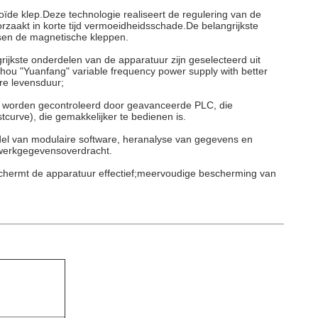
e klep.Deze technologie realiseert de regulering van de
rzaakt in korte tijd vermoeidheidsschade.De belangrijkste
ssen de magnetische kleppen.
rijkste onderdelen van de apparatuur zijn geselecteerd uit
hou "Yuanfang" variable frequency power supply with better
ere levensduur;
n worden gecontroleerd door geavanceerde PLC, die
tcurve), die gemakkelijker te bedienen is.
el van modulaire software, heranalyse van gegevens en
twerkgegevensoverdracht.
eschermt de apparatuur effectief;meervoudige bescherming van