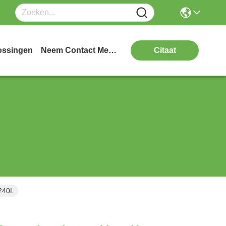
ossingen
Neem Contact Met Ons Op
Citaat
240L