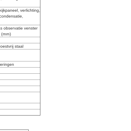
jkpaneel, verlichting,
condensatie,
as observatie venster
H (mm)
estvrij staal
geringen