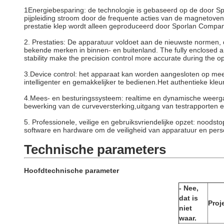
1Energiebesparing: de technologie is gebaseerd op de door S
pijpleiding stroom door de frequente acties van de magnetoven
prestatie klep wordt alleen geproduceerd door Sporlan Compan
2. Prestaties: De apparatuur voldoet aan de nieuwste normen, d
bekende merken in binnen- en buitenland. The fully enclosed a
stability make the precision control more accurate during the o
3.Device control: het apparaat kan worden aangesloten op me
intelligenter en gemakkelijker te bedienen.Het authentieke kleu
4.Mees- en besturingssysteem: realtime en dynamische weerga
bewerking van de curveversterking,uitgang van testrapporten 
5. Professionele, veilige en gebruiksvriendelijke opzet: noo
software en hardware om de veiligheid van apparatuur en pers
Technische parameters
Hoofdtechnische parameter
- Nee,
dat is
Proj
niet
waar.