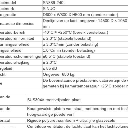
uctmodel
SN889-240L
uctmerk
SINUO
o grootte
D600 x W800 X H500 mm (zonder motor)
Deeltje van de kast: ongeveer 14500 D × 105
enaardse dimensies
mm
eratuurbereik
-40°C ≈ +250°C (bereik verstelbaar)
eratuuruniformiteit
≤ 2,0°C (stabiele toestand)
armingssnelheid
≥ 3,0°C/min (zonder belasting)
ingssnelheid
1.0°C/min (zonder belasting)
eratuurschommelingen
±0,5°C (stabiele toestand)
eratuurafwijking
± 2,0°C
rgeluid
≤ 85 dB
cht
Ongeveer 680 kg.
De bovenstaande prestatie-indicatoren zijn de
ie
gemeten bij kamertemperatuur +25°C zonder m
van de
SUS304# roestvrijstalen plaat
van de
Koudgewalste platen van staal, met beuring en met fosf
hoogwaardige poederverf
eriaal
Rigiede polyurethaanfoom + ultrafijne glasvezels
Centrifuge ventilator; de luchtuitlaat kan het luchtvolu