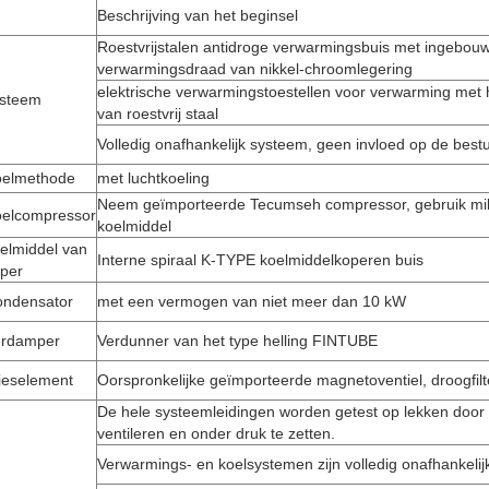
Beschrijving van het beginsel
Roestvrijstalen antidroge verwarmingsbuis met ingebou
verwarmingsdraad van nikkel-chroomlegering
elektrische verwarmingstoestellen voor verwarming met 
ysteem
van roestvrij staal
Volledig onafhankelijk systeem, geen invloed op de bestur
oelmethode
met luchtkoeling
Neem geïmporteerde Tecumseh compressor, gebruik mili
elcompressor
koelmiddel
elmiddel van
Interne spiraal K-TYPE koelmiddelkoperen buis
per
ndensator
met een vermogen van niet meer dan 10 kW
erdamper
Verdunner van het type helling FIN­TUBE
ieselement
Oorspronkelijke geïmporteerde magnetoventiel, droogfilt
De hele systeemleidingen worden getest op lekken door 
ventileren en onder druk te zetten.
Verwarmings- en koelsystemen zijn volledig onafhankelij