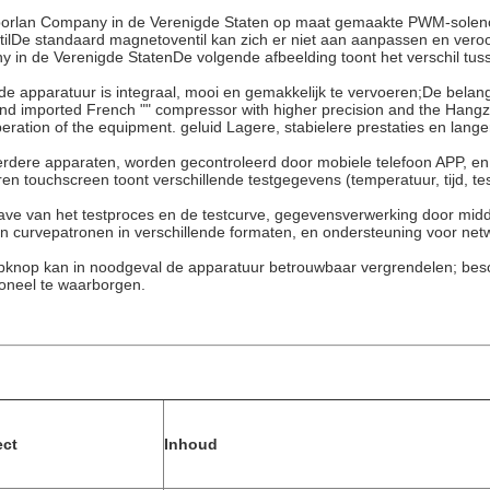
porlan Company in de Verenigde Staten op maat gemaakte PWM-solenoïd
tilDe standaard magnetoventil kan zich er niet aan aanpassen en veroo
y in de Verenigde StatenDe volgende afbeelding toont het verschil tu
e apparatuur is integraal, mooi en gemakkelijk te vervoeren;De belang
nd imported French "" compressor with higher precision and the Hangz
peration of the equipment. geluid Lagere, stabielere prestaties en lang
erdere apparaten, worden gecontroleerd door mobiele telefoon APP, e
ren touchscreen toont verschillende testgegevens (temperatuur, tijd, tes
ve van het testproces en de testcurve, gegevensverwerking door midd
en curvepatronen in verschillende formaten, en ondersteuning voor ne
dstopknop kan in noodgeval de apparatuur betrouwbaar vergrendelen; b
oneel te waarborgen.
ect
Inhoud