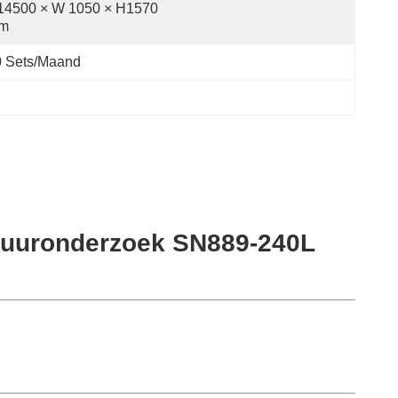
14500 × W 1050 × H1570 
m
0 Sets/maand
tuuronderzoek SN889-240L