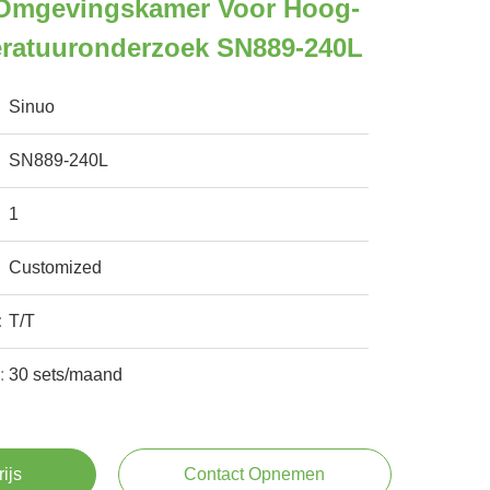
 Omgevingskamer Voor Hoog-
ratuuronderzoek SN889-240L
Sinuo
SN889-240L
1
Customized
:
T/T
:
30 sets/maand
rijs
Contact Opnemen