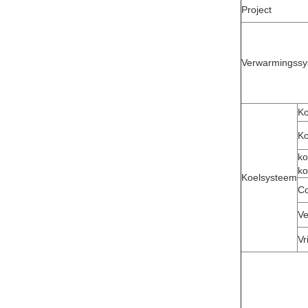
Project
Verwarmingss
K
Ko
ko
ko
Koelsysteem
Co
V
Vr