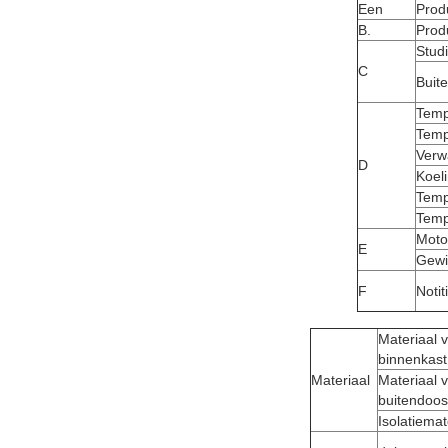
Een
Prod
B.
Prod
Studi
C
Buit
Temp
Temp
Verw
D
Koel
Temp
Temp
Moto
E
Gewi
F
Notit
Materiaal 
binnenkast
Materiaal
Materiaal 
buitendoos
Isolatiemat