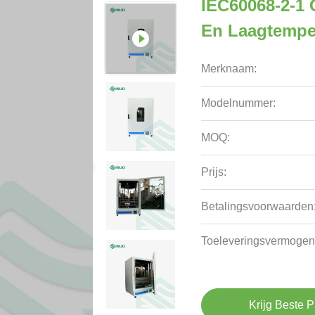
IEC60068-2-1
En Laagtempe
Merknaam:
Modelnummer:
MOQ:
Prijs:
Betalingsvoorwaarden
Toeleveringsvermogen
Krijg Beste P