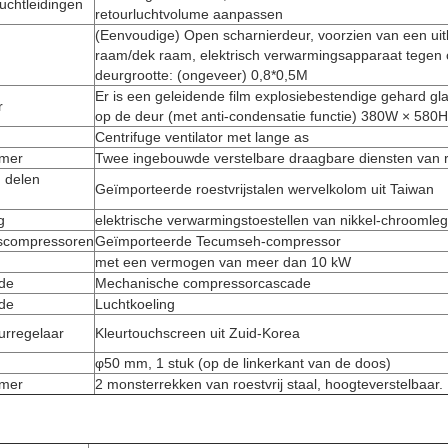
luchtleidingen
retourluchtvolume aanpassen
(Eenvoudige) Open scharnierdeur, voorzien van een uitki
raam/dek raam, elektrisch verwarmingsapparaat tegen 
deurgrootte: (ongeveer) 0,8*0,5M
Er is een geleidende film explosiebestendige gehard gl
r
op de deur (met anti-condensatie functie) 380W × 580
Centrifuge ventilator met lange as
mer
Twee ingebouwde verstelbare draagbare diensten van ro
n delen
Geïmporteerde roestvrijstalen wervelkolom uit Taiwan
g
elektrische verwarmingstoestellen van nikkel-chroomle
gscompressoren
Geïmporteerde Tecumseh-compressor
met een vermogen van meer dan 10 kW
de
Mechanische compressorcascade
de
Luchtkoeling
urregelaar
Kleurtouchscreen uit Zuid-Korea
φ50 mm, 1 stuk (op de linkerkant van de doos)
mer
2 monsterrekken van roestvrij staal, hoogteverstelbaar.