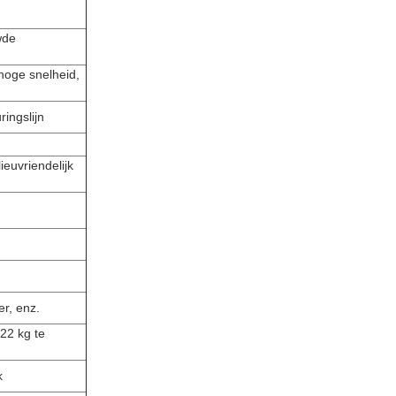
wde
hoge snelheid,
ingslijn
euvriendelijk
er, enz.
22 kg te
k