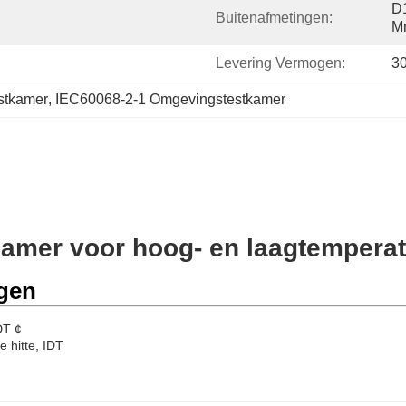
D
Buitenafmetingen:
M
Levering Vermogen:
3
stkamer
, 
IEC60068-2-1 Omgevingstestkamer
amer voor hoog- en laagtempera
gen
DT ¢
 hitte, IDT