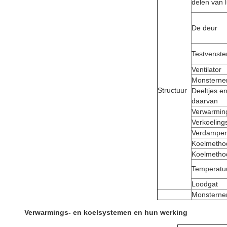
delen van 
De deur
Testvenste
Ventilator
Monsterne
Structuur
Deeltjes e
daarvan
Verwarmin
Verkoelin
Verdamper
Koelmetho
Koelmetho
Temperatu
Loodgat
Monsterne
Verwarmings- en koelsystemen en hun werking