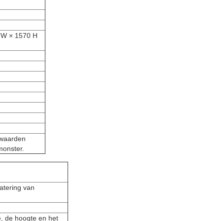
0 W × 1570 H
 waarden
onster.
atering van
me, de hoogte en het