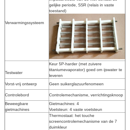
gelijke periode, SSR (relais in vaste
toestand)
Verwarmingssysteem
Keur 5P-harder (met zuivere
titaniumevaporator) goed om ijswater te
Testwater
leveren
Vorst-vrij ontwerp
Geen suikerglazuurfenomeen
Controlebord
Controlemechanisme, verrichtingsknoop
Beweegbare
Gietmachines: 4
gietmachines
Voetsteun: 4 vaste voetsteun
Thermostaat: het touche
screencontrolemechanisme van de 7
duimkleur