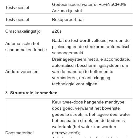
Gedeioniseerd water of +5%NaCl+3%
Testvloeistof
Arizona fijn stof
Testvloeistof
Rekupereerbaar
Omschakelingstijd
≤20s
Nadat de test wordt voltooid, worden de
Automatische het
pijpleiding en de steekproef automatisch
schoonmaken functie
schoongemaakt
Drainagesysteem met alle accomodatie,
automatisch beschermingssysteem om
Andere vereisten
van de mand op te heffen en te
verminderen, en anti-clogging
technologie voor pijpen
3.
Structurele kenmerken
Keur twee-doos hangende mandtype
doos goed, verwarmt het bovenste
gedeelte streek, is het lagere deel water
het bespatten streek, en de bodem is
watertank (het water kan worden
Doosmateriaal
gerecycleerd);