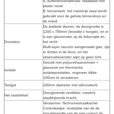
A. buitendoosmateriaal: staalplaat met
plastic nevel
B. binnentank: het roestvrije staal wordt
gebruikt voor de gehele binnendoos en
de mand
De dubbele deuren, de deurgrootte is
1200 x 700mm (breedte x hoogte), en er
is een glasvenster op de linkerzijde en
Doosdeur
het recht.
Multi-layer vacuüm aangemaakt glas, zijn
er lichten in de doos, en het
observatievenster wijst op geen licht.
Gevuld met polyurethaanschuim +
glasvezel om thermische
Isolatie
isolatieprestaties, ongeveer dikke
100mm te verzekeren
Testgat
100mm diameter met siliconekurk
Doorgevende ventilator, roestvrij
Het vaatstelsel
staaldrijvende kracht;
Verwarmer: Nichromestraalkachel
Controlewijze: modulatie van de de
impulsbreedte van de niet-contact de