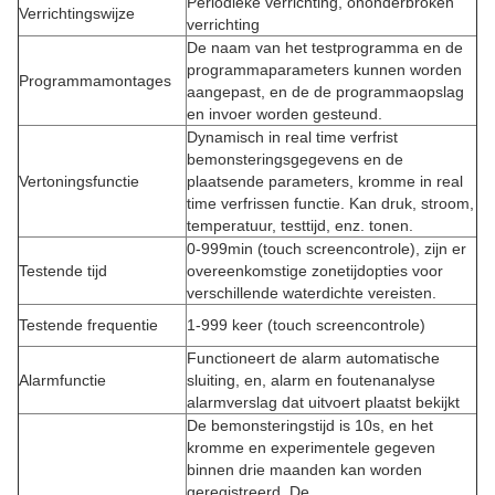
Periodieke verrichting, ononderbroken
Verrichtingswijze
verrichting
De naam van het testprogramma en de
programmaparameters kunnen worden
Programmamontages
aangepast, en de de programmaopslag
en invoer worden gesteund.
Dynamisch in real time verfrist
bemonsteringsgegevens en de
Vertoningsfunctie
plaatsende parameters, kromme in real
time verfrissen functie. Kan druk, stroom,
temperatuur, testtijd, enz. tonen.
0-999min (touch screencontrole), zijn er
Testende tijd
overeenkomstige zonetijdopties voor
verschillende waterdichte vereisten.
Testende frequentie
1-999 keer (touch screencontrole)
Functioneert de alarm automatische
Alarmfunctie
sluiting, en, alarm en foutenanalyse
alarmverslag dat uitvoert plaatst bekijkt
De bemonsteringstijd is 10s, en het
kromme en experimentele gegeven
binnen drie maanden kan worden
geregistreerd. De