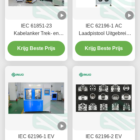
IEC 61851-23
IEC 62196-1 AC
Kabelanker Trek- en
Laadpistool Uitgebreid
Draaimoment
Testsysteem
Testmachine Voor EV
Krijg Beste Prijs
Krijg Beste Prijs
Laadstations
IEC 62196-1 EV
IEC 62196-2 EV