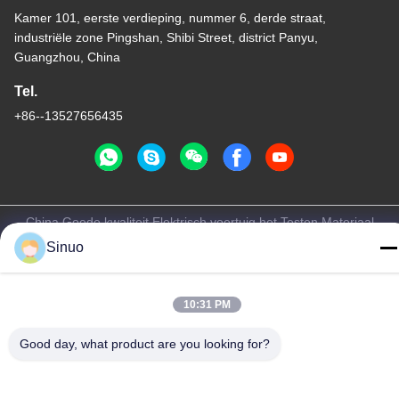
Kamer 101, eerste verdieping, nummer 6, derde straat,
industriële zone Pingshan, Shibi Street, district Panyu,
Guangzhou, China
Tel.
+86--13527656435
China Goede kwaliteit Elektrisch voertuig het Testen Materiaal
Auteursrecht © -2026 Sinuo Testing Equipment Co. , Limited Alle
Sinuo
rechten voorbehouden.
Privacybeleid
|
Sitemap
10:31 PM
Good day, what product are you looking for?