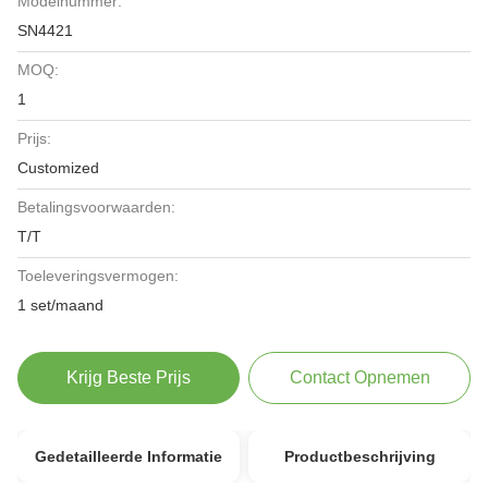
Modelnummer:
SN4421
MOQ:
1
Prijs:
Customized
Betalingsvoorwaarden:
T/T
Toeleveringsvermogen:
1 set/maand
Krijg Beste Prijs
Contact Opnemen
Gedetailleerde Informatie
Productbeschrijving