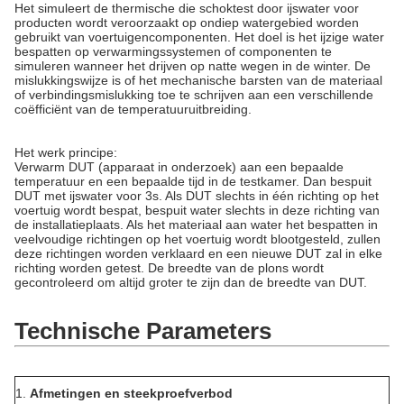
Het simuleert de thermische die schoktest door ijswater voor
producten wordt veroorzaakt op ondiep watergebied worden
gebruikt van voertuigencomponenten. Het doel is het ijzige water
bespatten op verwarmingssystemen of componenten te
simuleren wanneer het drijven op natte wegen in de winter. De
mislukkingswijze is of het mechanische barsten van de materiaal
of verbindingsmislukking toe te schrijven aan een verschillende
coëfficiënt van de temperatuuruitbreiding.
Het werk principe:
Verwarm DUT (apparaat in onderzoek) aan een bepaalde
temperatuur en een bepaalde tijd in de testkamer. Dan bespuit
DUT met ijswater voor 3s. Als DUT slechts in één richting op het
voertuig wordt bespat, bespuit water slechts in deze richting van
de installatieplaats. Als het materiaal aan water het bespatten in
veelvoudige richtingen op het voertuig wordt blootgesteld, zullen
deze richtingen worden verklaard en een nieuwe DUT zal in elke
richting worden getest. De breedte van de plons wordt
gecontroleerd om altijd groter te zijn dan de breedte van DUT.
Technische Parameters
1.
Afmetingen en steekproefverbod