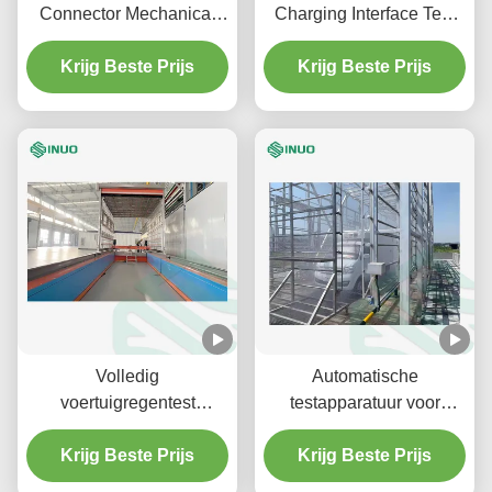
Connector Mechanical
Charging Interface Test
Endurance Test Machine
Gauges 16A/32A/63A
met servo aandrijving
Krijg Beste Prijs
Test Plugs & Inlets
Krijg Beste Prijs
Volledig
Automatische
voertuigregentest
testapparatuur voor
Autoverzegelingsbetrouwbaarheidstest
elektrische voertuigen
Regensimulatieapparatuur
Krijg Beste Prijs
Vrachtwagentransportvoertui
Krijg Beste Prijs
Regentestsysteem