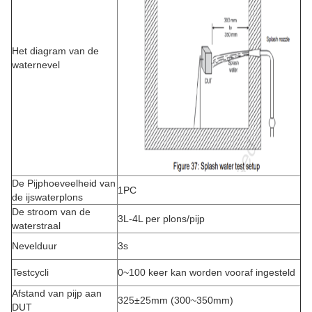
Het diagram van de
waternevel
De Pijphoeveelheid van
1PC
de ijswaterplons
De stroom van de
3L-4L per plons/pijp
waterstraal
Nevelduur
3s
Testcycli
0~100 keer kan worden vooraf ingesteld
Afstand van pijp aan
325±25mm (300~350mm)
DUT