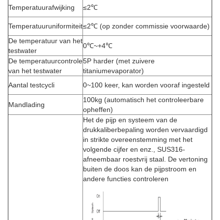
Temperatuurafwijking
≤2℃
Temperatuuruniformiteit
≤2℃ (op zonder commissie voorwaarde)
De temperatuur van het
0℃~+4℃
testwater
De temperatuurcontrole
5P harder (met zuivere
van het testwater
titaniumevaporator)
Aantal testcycli
0~100 keer, kan worden vooraf ingesteld
100kg (automatisch het controleerbare
Mandlading
opheffen)
Het de pijp en systeem van de
drukkaliberbepaling worden vervaardigd
in strikte overeenstemming met het
volgende cijfer en enz., SUS316-
afneembaar roestvrij staal. De vertoning
buiten de doos kan de pijpstroom en
andere functies controleren