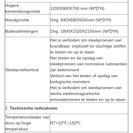
Hogere
1200X900X700 mm (W*D*H)
binnendoosgrootte
Mandgrootte
Ong. 840X680X650mm (W*D*H)
Buitenafmetingen
Ong. 1800X1520X2150mm (W*D*H)
Het is verboden om steekproeven van
brandbaar, explosief en vluchtige stoffen
te testen en op te slaan
Het testen en de opslag van
steekproeven van corrosieve substanties
Steekproefverbod
zijn belemmerd
Verbod van het testen of opslag van
biologische monsters
Het is verboden om steekproeven van
sterke elektromagnetische
emissiebronnen te testen en op te slaan
2.
Technische indicatoren
Temperatuurwaaier van
doos op hoge
RT+10℃~150℃
temperatuur