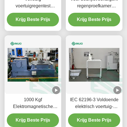
voertuigregentest
regenproefkamer
Autoverzegelingsbetrouwbaarheidstest
watersproeibooth voor
Regensimulatieapparatuur
Krijg Beste Prijs
bus-personenauto's
Krijg Beste Prijs
1000 Kgf
IEC 62196-3 Voldoende
Elektromagnetische
elektrisch voertuig-
trillingstestmachine 1-
connector trekkracht en
3000 Hz 300 kg nuttige
Krijg Beste Prijs
Krijg Beste Prijs
vergrendeling
lading Voor IEC MIL GB-
betrouwbaarheidstestappara