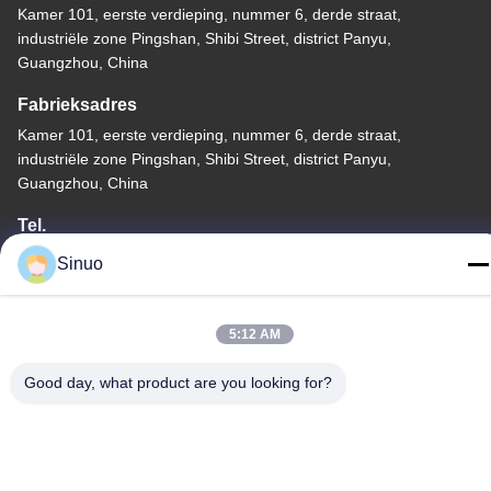
Kamer 101, eerste verdieping, nummer 6, derde straat,
industriële zone Pingshan, Shibi Street, district Panyu,
Guangzhou, China
Fabrieksadres
Kamer 101, eerste verdieping, nummer 6, derde straat,
industriële zone Pingshan, Shibi Street, district Panyu,
Guangzhou, China
Tel.
+86--13527656435
Sinuo
5:12 AM
Good day, what product are you looking for?
China Goede kwaliteit Elektrisch voertuig het Testen Materiaal
Auteursrecht © -2026 Sinuo Testing Equipment Co. , Limited Alle
rechten voorbehouden.
Privacybeleid
|
Sitemap