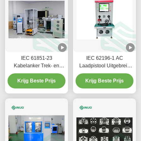
IEC 61851-23
IEC 62196-1 AC
Kabelanker Trek- en
Laadpistool Uitgebreid
Draaimoment
Testsysteem
Testmachine Voor EV
Krijg Beste Prijs
Krijg Beste Prijs
Laadstations