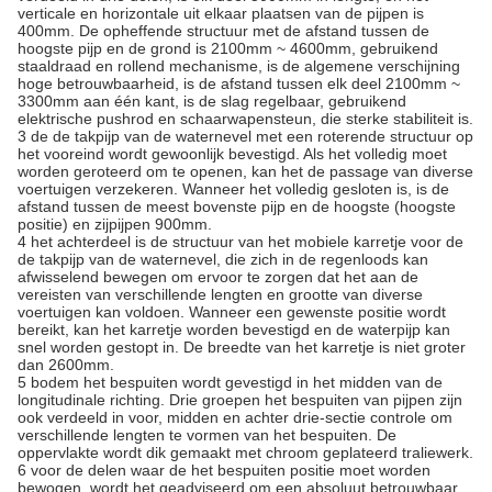
verticale en horizontale uit elkaar plaatsen van de pijpen is
400mm. De opheffende structuur met de afstand tussen de
hoogste pijp en de grond is 2100mm ~ 4600mm, gebruikend
staaldraad en rollend mechanisme, is de algemene verschijning
hoge betrouwbaarheid, is de afstand tussen elk deel 2100mm ~
3300mm aan één kant, is de slag regelbaar, gebruikend
elektrische pushrod en schaarwapensteun, die sterke stabiliteit is.
3 de de takpijp van de waternevel met een roterende structuur op
het vooreind wordt gewoonlijk bevestigd. Als het volledig moet
worden geroteerd om te openen, kan het de passage van diverse
voertuigen verzekeren. Wanneer het volledig gesloten is, is de
afstand tussen de meest bovenste pijp en de hoogste (hoogste
positie) en zijpijpen 900mm.
4 het achterdeel is de structuur van het mobiele karretje voor de
de takpijp van de waternevel, die zich in de regenloods kan
afwisselend bewegen om ervoor te zorgen dat het aan de
vereisten van verschillende lengten en grootte van diverse
voertuigen kan voldoen. Wanneer een gewenste positie wordt
bereikt, kan het karretje worden bevestigd en de waterpijp kan
snel worden gestopt in. De breedte van het karretje is niet groter
dan 2600mm.
5 bodem het bespuiten wordt gevestigd in het midden van de
longitudinale richting. Drie groepen het bespuiten van pijpen zijn
ook verdeeld in voor, midden en achter drie-sectie controle om
verschillende lengten te vormen van het bespuiten. De
oppervlakte wordt dik gemaakt met chroom geplateerd traliewerk.
6 voor de delen waar de het bespuiten positie moet worden
bewogen, wordt het geadviseerd om een absoluut betrouwbaar