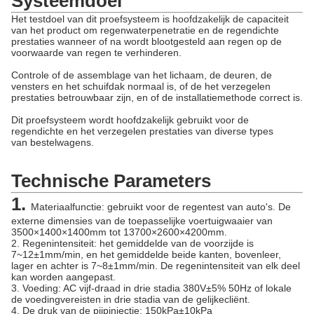
Systeemdoel
Het testdoel van dit proefsysteem is hoofdzakelijk de capaciteit
van het product om regenwaterpenetratie en de regendichte
prestaties wanneer of na wordt blootgesteld aan regen op de
voorwaarde van regen te verhinderen.
Controle of de assemblage van het lichaam, de deuren, de
vensters en het schuifdak normaal is, of de het verzegelen
prestaties betrouwbaar zijn, en of de installatiemethode correct is.
Dit proefsysteem wordt hoofdzakelijk gebruikt voor de
regendichte en het verzegelen prestaties van diverse types
van bestelwagens.
Technische Parameters
1.
Materiaalfunctie: gebruikt voor de regentest van auto's. De
externe dimensies van de toepasselijke voertuigwaaier van
3500×1400×1400mm tot 13700×2600×4200mm.
2. Regenintensiteit: het gemiddelde van de voorzijde is
7~12±1mm/min, en het gemiddelde beide kanten, bovenleer,
lager en achter is 7~8±1mm/min. De regenintensiteit van elk deel
kan worden aangepast.
3. Voeding: AC vijf-draad in drie stadia 380V±5% 50Hz of lokale
de voedingvereisten in drie stadia van de gelijkecliënt.
4. De druk van de pijpinjectie: 150kPa±10kPa