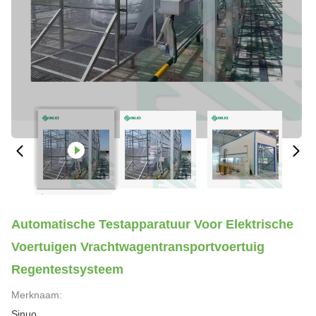
Automatische Testapparatuur Voor Elektrische
Voertuigen Vrachtwagentransportvoertuig
Regentestsysteem
Merknaam:
Sinuo