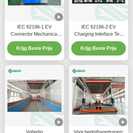
IEC 62196-1 EV
IEC 62196-2 EV
Connector Mechanical
Charging Interface Test
Endurance Test Machine
Gauges 16A/32A/63A
met servo aandrijving
Krijg Beste Prijs
Test Plugs & Inlets
Krijg Beste Prijs
Volledig
Voor bedrijfsvoertuigen: