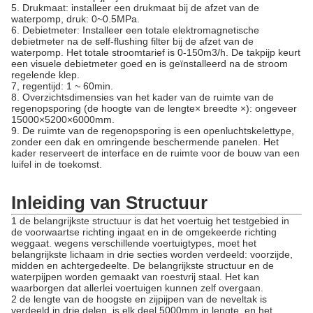
5. Drukmaat: installeer een drukmaat bij de afzet van de
waterpomp, druk: 0~0.5MPa.
6. Debietmeter: Installeer een totale elektromagnetische
debietmeter na de self-flushing filter bij de afzet van de
waterpomp. Het totale stroomtarief is 0-150m3/h. De takpijp keurt
een visuele debietmeter goed en is geïnstalleerd na de stroom
regelende klep.
7, regentijd: 1 ~ 60min.
8. Overzichtsdimensies van het kader van de ruimte van de
regenopsporing (de hoogte van de lengte× breedte ×): ongeveer
15000×5200×6000mm.
9. De ruimte van de regenopsporing is een openluchtskelettype,
zonder een dak en omringende beschermende panelen. Het
kader reserveert de interface en de ruimte voor de bouw van een
luifel in de toekomst.
Inleiding van Structuur
1 de belangrijkste structuur is dat het voertuig het testgebied in
de voorwaartse richting ingaat en in de omgekeerde richting
weggaat. wegens verschillende voertuigtypes, moet het
belangrijkste lichaam in drie secties worden verdeeld: voorzijde,
midden en achtergedeelte. De belangrijkste structuur en de
waterpijpen worden gemaakt van roestvrij staal. Het kan
waarborgen dat allerlei voertuigen kunnen zelf overgaan.
2 de lengte van de hoogste en zijpijpen van de neveltak is
verdeeld in drie delen, is elk deel 5000mm in lengte, en het