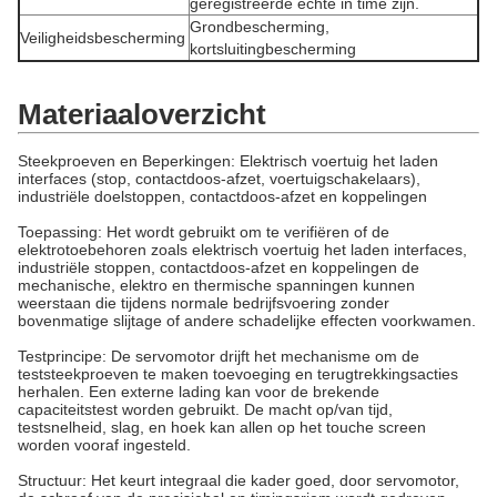
geregistreerde echte in time zijn.
Grondbescherming,
Veiligheidsbescherming
kortsluitingbescherming
Materiaaloverzicht
Steekproeven en Beperkingen: Elektrisch voertuig het laden
interfaces (stop, contactdoos-afzet, voertuigschakelaars),
industriële doelstoppen, contactdoos-afzet en koppelingen
Toepassing: Het wordt gebruikt om te verifiëren of de
elektrotoebehoren zoals elektrisch voertuig het laden interfaces,
industriële stoppen, contactdoos-afzet en koppelingen de
mechanische, elektro en thermische spanningen kunnen
weerstaan die tijdens normale bedrijfsvoering zonder
bovenmatige slijtage of andere schadelijke effecten voorkwamen.
Testprincipe: De servomotor drijft het mechanisme om de
teststeekproeven te maken toevoeging en terugtrekkingsacties
herhalen. Een externe lading kan voor de brekende
capaciteitstest worden gebruikt. De macht op/van tijd,
testsnelheid, slag, en hoek kan allen op het touche screen
worden vooraf ingesteld.
Structuur: Het keurt integraal die kader goed, door servomotor,