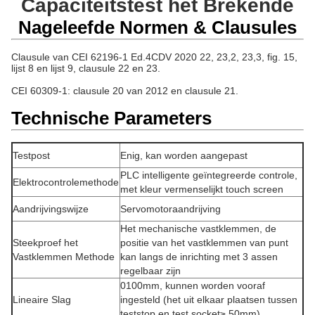
Capaciteitstest het Brekende
Nageleefde Normen & Clausules
Clausule van CEI 62196-1 Ed.4CDV 2020 22, 23,2, 23,3, fig. 15,
lijst 8 en lijst 9,
clausule 22 en 23.
CEI 60309-1: clausule 20 van 2012 en clausule 21.
Technische Parameters
Testpost
Enig, kan worden aangepast
PLC intelligente geïntegreerde controle,
Elektrocontrolemethode
met kleur vermenselijkt touch screen
Aandrijvingswijze
Servomotoraandrijving
Het mechanische vastklemmen, de
Steekproef het
positie van het vastklemmen van punt
Vastklemmen Methode
kan langs de inrichting met 3 assen
regelbaar zijn
0100mm, kunnen worden vooraf
Lineaire Slag
ingesteld (het uit elkaar plaatsen tussen
teststop en test socket≥ 50mm)