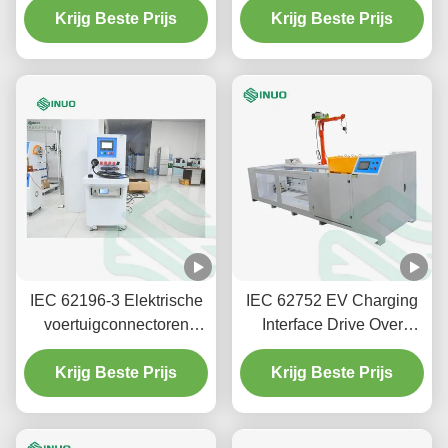
testsysteem voor EV-
Krijg Beste Prijs
Krijg Beste Prijs
connector
IEC 62196-3 Elektrische
IEC 62752 EV Charging
voertuigconnectoren
Interface Drive Over
Temperatuurverhogingstestapparatuur
Testing Machine voor
Krijg Beste Prijs
stekkervoertuigconnector
Krijg Beste Prijs