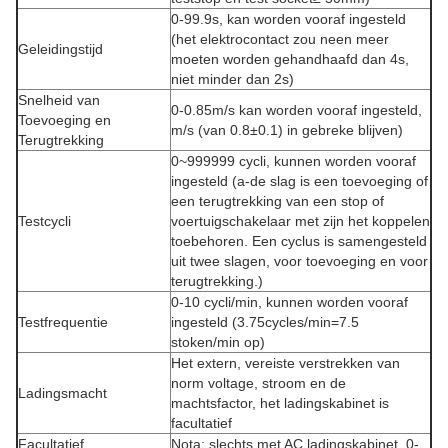
0-99.9s, kan worden vooraf ingesteld
(het elektrocontact zou neen meer
Geleidingstijd
moeten worden gehandhaafd dan 4s,
niet minder dan 2s)
Snelheid van
0-0.85m/s kan worden vooraf ingesteld,
Toevoeging en
m/s (van 0.8±0.1) in gebreke blijven)
Terugtrekking
0~999999 cycli, kunnen worden vooraf
ingesteld (a-de slag is een toevoeging of
een terugtrekking van een stop of
Testcycli
voertuigschakelaar met zijn het koppelen
toebehoren. Een cyclus is samengesteld
uit twee slagen, voor toevoeging en voor
terugtrekking.)
0-10 cycli/min, kunnen worden vooraf
Testfrequentie
ingesteld (3.75cycles/min=7.5
stoken/min op)
Het extern, vereiste verstrekken van
norm voltage, stroom en de
Ladingsmacht
machtsfactor, het ladingskabinet is
facultatief
Facultatief
Nota: slechts met AC ladingskabinet, 0-