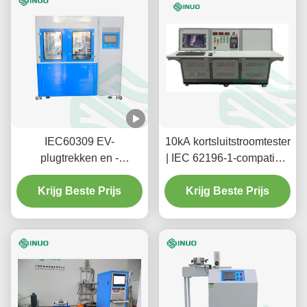
IEC60309 EV-
10kA kortsluitstroomtester
plugtrekken en -
| IEC 62196-1-compatibel
inbrengen met een
voor EV-tests
testmachine voor het
Krijg Beste Prijs
Krijg Beste Prijs
onderdompelen van
oplossingen