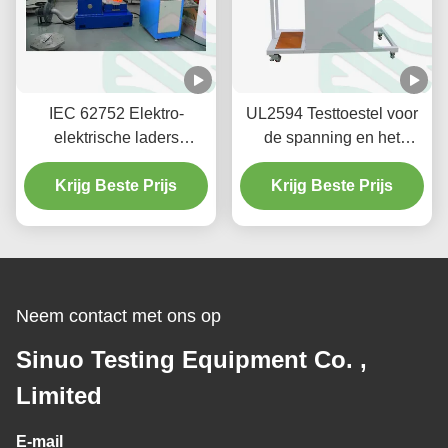
IEC 62752 Elektro-
UL2594 Testtoestel voor
elektrische laders
de spanning en het
Elektromagnetische
koppel van kabels voor
trillingsschoktestmachine
Krijg Beste Prijs
voertuigpluggen en -
Krijg Beste Prijs
afspraken
Neem contact met ons op
Sinuo Testing Equipment Co. ,
Limited
E-mail