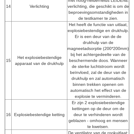
met hoog-helderheids LEIDENE
14
Verlichting
verlichting, die geschikt is om de
beproevingsomstandigheden in
de testkamer te zien.
Het heeft de functie van uitlaat,
explosiebestendige en drukhulp.
Er is een deur van de de
drukhulp van de
magneetadsorptie (200*200mm)
bij het achtergedeelte van de
Het explosiebestendige
15
beschermende doos. Wanneer
apparaat van de drukhulp
de sterke luchtstroom wordt
beïnvloed, zal de deur van de
drukhulp en zal automatisch
binnen trekken openen om
automatisch het effect van de
explosie te verminderen.
Er zijn 2 explosiebestendige
kettingen op de deur om de
16
Explosiebestendige ketting
deur te verhinderen wordt
geblazen - omhoog en mensen
te kwetsen.
De ventilator van de rookuitlaat: