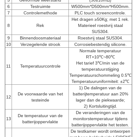
5
Gevormde weerstand
(30±10mΩ)
6
Testruimte
W500mm*D500mm*H500mm.
7
Controlemethode
PLC touch screencontrole.
Het dragen ≥50Kg; met 1 rek.
8
Rek
Materieel roestvrij staal
SUS304.
9
Binnendoosmateriaal
Roestvrij staal SUS304.
10
Verzegelende strook
Corrosiebestendig silicone.
Normale temperatuur
RT+10℃~80℃
Het tarief 3℃/min van de
11
Temperatuurcontrole
temperatuurstijging
Temperatuurschommeling 0.5℃
Temperatuuruniformiteit: ±2℃
1) De dalingen van de
De voorwaarde van het
batterijtemperatuur aan 20%
12
testeinde
lager dan de piekwaarde;
2) Kortsluitingtijd.
De veranderingen van de
De temperatuur van de
13
monitorstemperatuur tijdens
batterijoppervlakte
batterijoppervlakte het testen.
De testkamer wordt ontworpen