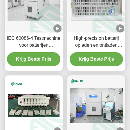
IEC 60086-4 Testmachine
High-precision batterij
voor batterijen
opladen en ontladen
Lithiumbatterijen
tester 60V 120A met
Krijg Beste Prijs
volledig onafhankelijke
Krijg Beste Prijs
kanalen voor
lithiumbatterij testen