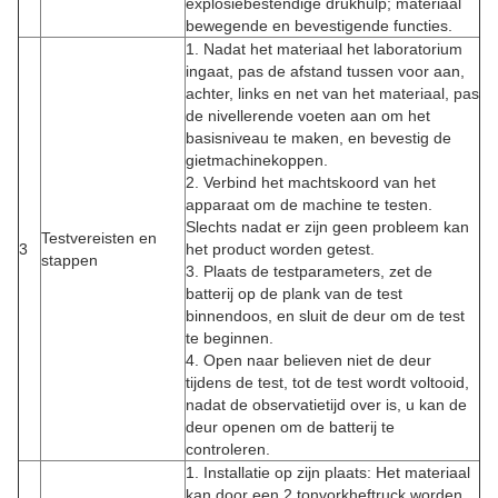
explosiebestendige drukhulp; materiaal
bewegende en bevestigende functies.
1. Nadat het materiaal het laboratorium
ingaat, pas de afstand tussen voor aan,
achter, links en net van het materiaal, pas
de nivellerende voeten aan om het
basisniveau te maken, en bevestig de
gietmachinekoppen.
2. Verbind het machtskoord van het
apparaat om de machine te testen.
Slechts nadat er zijn geen probleem kan
Testvereisten en
3
het product worden getest.
stappen
3. Plaats de testparameters, zet de
batterij op de plank van de test
binnendoos, en sluit de deur om de test
te beginnen.
4. Open naar believen niet de deur
tijdens de test, tot de test wordt voltooid,
nadat de observatietijd over is, u kan de
deur openen om de batterij te
controleren.
1. Installatie op zijn plaats: Het materiaal
kan door een 2 tonvorkheftruck worden