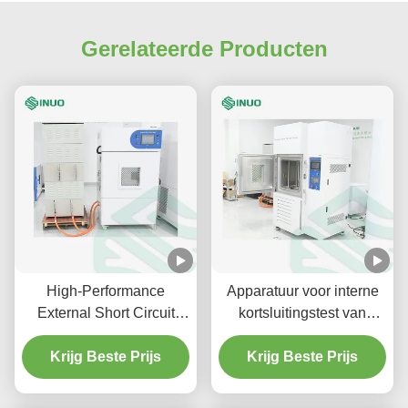
Gerelateerde Producten
High-Performance
Apparatuur voor interne
External Short Circuit
kortsluitingstest van
Tester voor de
lithium-ionbatterijen
beoordeling van lithium-
Krijg Beste Prijs
volgens IEC 62133-2
Krijg Beste Prijs
ionbatterijen