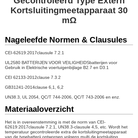
Gecontroleerd Type Extern
Kortsluitingmeetapparaat 30
mΩ
Nageleefde Normen & Clausules
CEI-62619:2017clausule 7.2.1
UL2580 BATTERIJEN VOOR VEILIGHEIDSbatterijen voor
Gebruik in Elektrische voertuigenbijlage B2.7 en D3.1
CEI 62133-2012clause
7.3.2
GB31241-2014clause
6,1, 6,2
UN38.3, UL 2054, QC/T 744-2006, QC/T 743-2006 en enz.
Materiaaloverzicht
Het is in overeenstemming is met de norm van CEI-
62619:2017clausule 7.2.1, UN38.3-clausule 4,5, etc. Wordt het
temperatuur gecontroleerde extra de kortsluitingmeetapparaat
van de typebatterij ontworpen volgens multi de kortsluiting