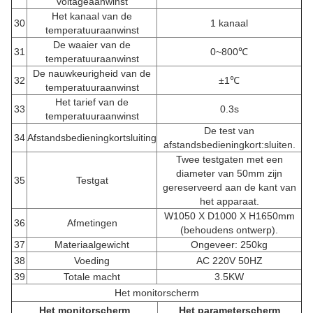
voltageaanwinst
Het kanaal van de
30
1 kanaal
temperatuuraanwinst
De waaier van de
31
0~800℃
temperatuuraanwinst
De nauwkeurigheid van de
32
±1℃
temperatuuraanwinst
Het tarief van de
33
0.3s
temperatuuraanwinst
De test van
34
Afstandsbedieningkortsluiting
afstandsbedieningkort:sluiten.
Twee testgaten met een
diameter van 50mm zijn
35
Testgat
gereserveerd aan de kant van
het apparaat.
W1050 X D1000 X H1650mm
36
Afmetingen
(behoudens ontwerp).
37
Materiaalgewicht
Ongeveer: 250kg
38
Voeding
AC 220V 50HZ
39
Totale macht
3.5KW
Het monitorscherm
Het monitorscherm
Het parameterscherm