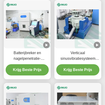
Batterijbreker en
Verticaal
nagelpenetratie-
sinusvibratiesysteem
testkamer
Testapparatuur voor EV-
Batterijveiligheidstoetsapparatuur
Krijg Beste Prijs
Krijg Beste Prijs
batterijen
300kN