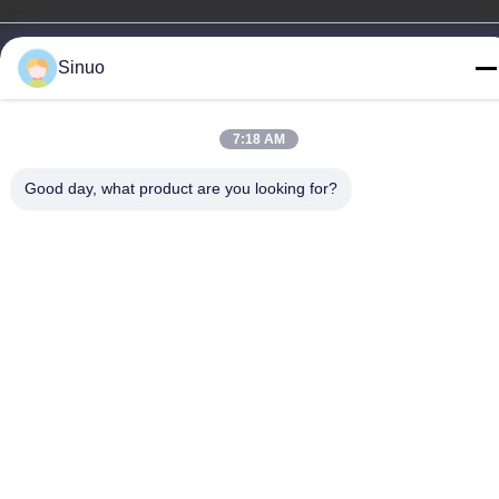
China Goede kwaliteit Elektrisch voertuig het Testen Materiaal
Sinuo
Auteursrecht © -2026 Sinuo Testing Equipment Co. , Limited Alle
rechten voorbehouden.
Privacybeleid
|
Sitemap
7:18 AM
Good day, what product are you looking for?