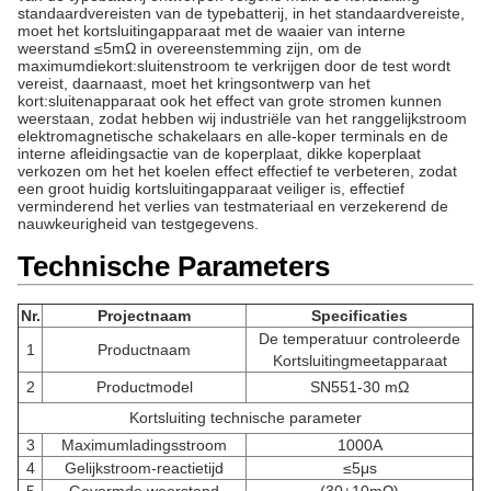
standaardvereisten van de typebatterij, in het standaardvereiste,
moet het kortsluitingapparaat met de waaier van interne
weerstand ≤5mΩ in overeenstemming zijn, om de
maximumdiekort:sluitenstroom te verkrijgen door de test wordt
vereist, daarnaast, moet het kringsontwerp van het
kort:sluitenapparaat ook het effect van grote stromen kunnen
weerstaan, zodat hebben wij industriële van het ranggelijkstroom
elektromagnetische schakelaars en alle-koper terminals en de
interne afleidingsactie van de koperplaat, dikke koperplaat
verkozen om het het koelen effect effectief te verbeteren, zodat
een groot huidig kortsluitingapparaat veiliger is, effectief
verminderend het verlies van testmateriaal en verzekerend de
nauwkeurigheid van testgegevens.
Technische Parameters
Nr.
Projectnaam
Specificaties
De temperatuur controleerde
1
Productnaam
Kortsluitingmeetapparaat
2
Productmodel
SN551-30 mΩ
Kortsluiting technische parameter
3
Maximumladingsstroom
1000A
4
Gelijkstroom-reactietijd
≤5μs