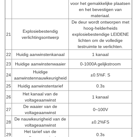
voor het gemakkelijke plaatsen
en het bevestigen van
materiaal.
De deur wordt ontworpen met
hoog-helderheids
Explosiebestendig
21
explosiebestendige LEIDENE
verlichtingsontwerp
lichten om de volledige
testruimte te verlichten.
22
Huidig aanwinstenkanaal
1 kanaal
23
Huidige aanwinstenwaaier
0-1000A gelijkstroom
Huidige
24
±0.5%F. S
aanwinstennauwkeurigheid
25
Huidig aanwinstentarief
0.3s
Het kanaal van de
26
1 kanaal
voltageaanwinst
De waaier van de
27
0~100V
voltageaanwinst
De nauwkeurigheid van de
28
±0.2%FS
voltageaanwinst
Het tarief van de
29
0.3s