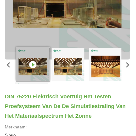
DIN 75220 Elektrisch Voertuig Het Testen
Proefsysteem Van De De Simulatiestraling Van
Het Materiaalspectrum Het Zonne
Merknaam:
Sinuo