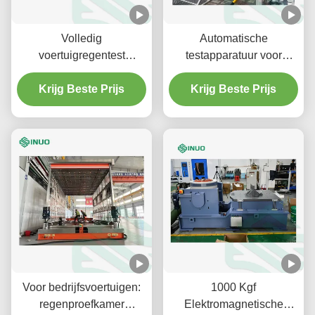
Volledig
Automatische
voertuigregentest
testapparatuur voor
Autoverzegelingsbetrouwbaarheidstest
elektrische voertuigen
Regensimulatieapparatuur
Krijg Beste Prijs
Vrachtwagentransportvoertui
Krijg Beste Prijs
Regentestsysteem
Voor bedrijfsvoertuigen:
1000 Kgf
regenproefkamer
Elektromagnetische