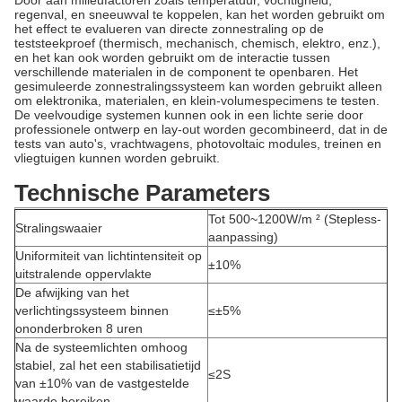
Door aan milieufactoren zoals temperatuur, vochtigheid,
regenval, en sneeuwval te koppelen, kan het worden gebruikt om
het effect te evalueren van directe zonnestraling op de
teststeekproef (thermisch, mechanisch, chemisch, elektro, enz.),
en het kan ook worden gebruikt om de interactie tussen
verschillende materialen in de component te openbaren. Het
gesimuleerde zonnestralingssysteem kan worden gebruikt alleen
om elektronika, materialen, en klein-volumespecimens te testen.
De veelvoudige systemen kunnen ook in een lichte serie door
professionele ontwerp en lay-out worden gecombineerd, dat in de
tests van auto's, vrachtwagens, photovoltaic modules, treinen en
vliegtuigen kunnen worden gebruikt.
Technische Parameters
Tot 500~1200W/m ² (Stepless-
Stralingswaaier
aanpassing)
Uniformiteit van lichtintensiteit op
±10%
uitstralende oppervlakte
De afwijking van het
verlichtingssysteem binnen
≤±5%
ononderbroken 8 uren
Na de systeemlichten omhoog
stabiel, zal het een stabilisatietijd
≤2S
van ±10% van de vastgestelde
waarde bereiken