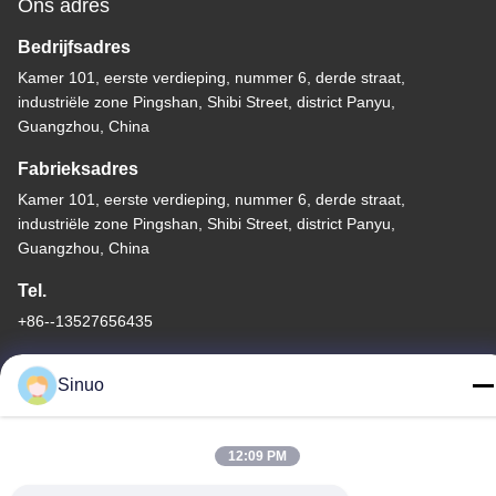
Ons adres
Bedrijfsadres
Kamer 101, eerste verdieping, nummer 6, derde straat,
industriële zone Pingshan, Shibi Street, district Panyu,
Guangzhou, China
Fabrieksadres
Kamer 101, eerste verdieping, nummer 6, derde straat,
industriële zone Pingshan, Shibi Street, district Panyu,
Guangzhou, China
Tel.
+86--13527656435
Sinuo
China Goede kwaliteit Elektrisch voertuig het Testen Materiaal
12:09 PM
Auteursrecht © -2026 Sinuo Testing Equipment Co. , Limited Alle