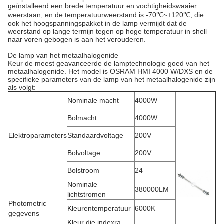
geïnstalleerd een brede temperatuur en vochtigheidswaaier
weerstaan, en de temperatuurweerstand is -70℃~+120℃, die
ook het hoogspanningspakket in de lamp vermijdt dat de
weerstand op lange termijn tegen op hoge temperatuur in shell
naar voren gebogen is aan het verouderen.
De lamp van het metaalhalogenide
Keur de meest geavanceerde de lamptechnologie goed van het
metaalhalogenide. Het model is OSRAM HMI 4000 W/DXS en de
specifieke parameters van de lamp van het metaalhalogenide zijn
als volgt:
Nominale macht
4000W
Bolmacht
4000W
Elektroparameters
Standaardvoltage
200V
Bolvoltage
200V
Bolstroom
24
Nominale
380000LM
lichtstromen
Photometric
Kleurentemperatuur
6000K
gegevens
Kleur die indexra