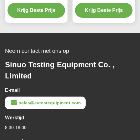
watersproeibooth voor
trillingstestmachine 1-
bus-personenauto's
Krijg Beste Prijs
3000 Hz 300 kg nuttige
Krijg Beste Prijs
lading Voor IEC MIL GB-
test
Neem contact met ons op
Sinuo Testing Equipment Co. ,
Limited
E-mail
sales@evtestequipment.com
Werktijd
8:30-18:00