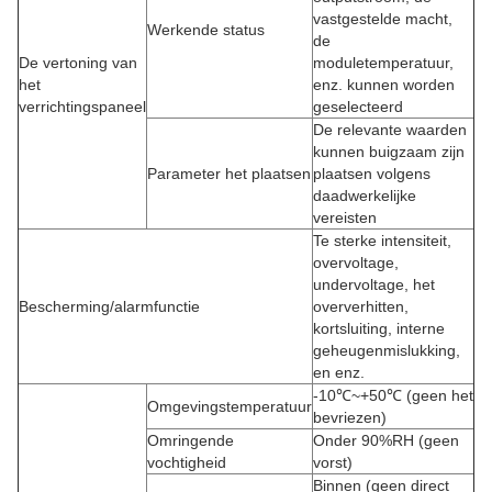
vastgestelde macht,
Werkende status
de
De vertoning van
moduletemperatuur,
het
enz. kunnen worden
verrichtingspaneel
geselecteerd
De relevante waarden
kunnen buigzaam zijn
Parameter het plaatsen
plaatsen volgens
daadwerkelijke
vereisten
Te sterke intensiteit,
overvoltage,
undervoltage, het
Bescherming/alarmfunctie
oververhitten,
kortsluiting, interne
geheugenmislukking,
en enz.
-10℃~+50℃ (geen het
Omgevingstemperatuur
bevriezen)
Omringende
Onder 90%RH (geen
vochtigheid
vorst)
Binnen (geen direct