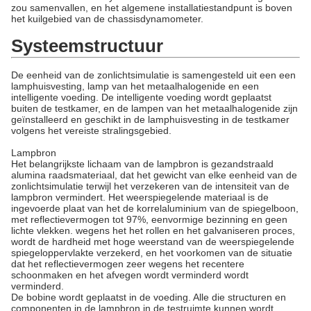
zou samenvallen, en het algemene installatiestandpunt is boven
het kuilgebied van de chassisdynamometer.
Systeemstructuur
De eenheid van de zonlichtsimulatie is samengesteld uit een een
lamphuisvesting, lamp van het metaalhalogenide en een
intelligente voeding. De intelligente voeding wordt geplaatst
buiten de testkamer, en de lampen van het metaalhalogenide zijn
geïnstalleerd en geschikt in de lamphuisvesting in de testkamer
volgens het vereiste stralingsgebied.
Lampbron
Het belangrijkste lichaam van de lampbron is gezandstraald
alumina raadsmateriaal, dat het gewicht van elke eenheid van de
zonlichtsimulatie terwijl het verzekeren van de intensiteit van de
lampbron vermindert. Het weerspiegelende materiaal is de
ingevoerde plaat van het de korrelaluminium van de spiegelboon,
met reflectievermogen tot 97%, eenvormige bezinning en geen
lichte vlekken. wegens het het rollen en het galvaniseren proces,
wordt de hardheid met hoge weerstand van de weerspiegelende
spiegeloppervlakte verzekerd, en het voorkomen van de situatie
dat het reflectievermogen zeer wegens het recentere
schoonmaken en het afvegen wordt verminderd wordt
verminderd.
De bobine wordt geplaatst in de voeding. Alle die structuren en
componenten in de lampbron in de testruimte kunnen wordt