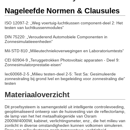
Nageleefde Normen & Clausules
ISO 12097-2: „Weg voertuig-luchtkussen component-deel 2: Het
testen van luchtkussenmodules“
DIN 75220: „Verouderend Automobiele Componenten in
Zonnesimulatieeenheden“
Mil-STD 810 „Milieutechniekoverwegingen en Laboratoriumtests“
CEI 60904-9 „Teruggetrokken Photovoltaic apparaten - Deel 9:
Zonnesimulatorprestatie-eisen“
Iec60068-2-5 „Milieu testen-deel 2-5: Test Sa: Gesimuleerde
zonnestraling bij grond lvel en begeleiding voor zonnestraling die“
testen
Materiaaloverzicht
Dit proefsysteem is samengesteld uit intelligente controlevoeding,
geoptimaliseerd ontwerp van de huisvesting van de reflectorlamp,
de lamp van het het metaalhalogenide van Osram
2000W/4000W, kabinet, verlichtingsmeter, enz., die het milieu van
zonlicht in diverse omstandigheden kunnen volkomen simuleren.