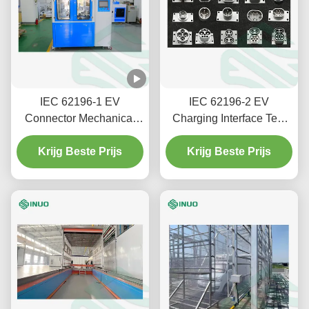
IEC 62196-1 EV
IEC 62196-2 EV
Connector Mechanical
Charging Interface Test
Endurance Test Machine
Gauges 16A/32A/63A
met servo aandrijving
Krijg Beste Prijs
Test Plugs & Inlets
Krijg Beste Prijs