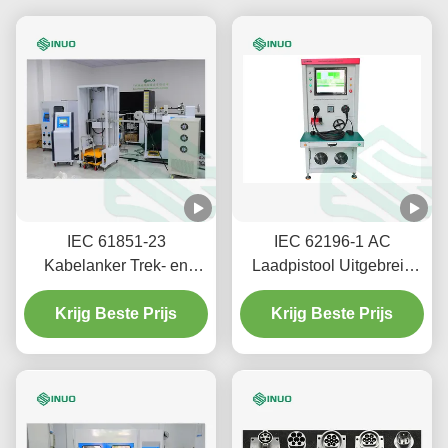
IEC 61851-23
IEC 62196-1 AC
Kabelanker Trek- en
Laadpistool Uitgebreid
Draaimoment
Testsysteem
Testmachine Voor EV
Krijg Beste Prijs
Krijg Beste Prijs
Laadstations