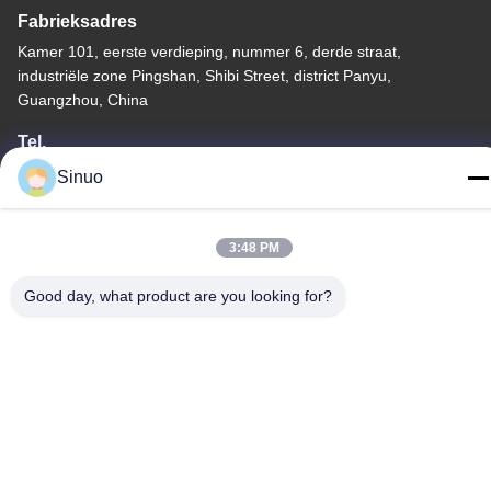
Fabrieksadres
Kamer 101, eerste verdieping, nummer 6, derde straat,
industriële zone Pingshan, Shibi Street, district Panyu,
Guangzhou, China
Tel.
+86--13527656435
Sinuo
3:48 PM
Good day, what product are you looking for?
China Goede kwaliteit Elektrisch voertuig het Testen Materiaal
Auteursrecht © -2026 Sinuo Testing Equipment Co. , Limited Alle
rechten voorbehouden.
Privacybeleid
|
Sitemap