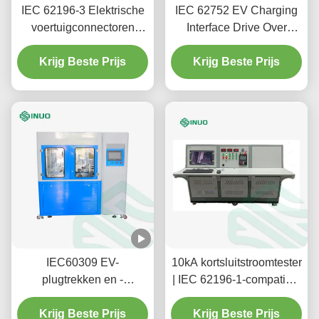
IEC 62196-3 Elektrische
IEC 62752 EV Charging
voertuigconnectoren
Interface Drive Over
Temperatuurverhogingstestapparatuur
Testing Machine voor
Krijg Beste Prijs
stekkervoertuigconnector
Krijg Beste Prijs
IEC60309 EV-
10kA kortsluitstroomtester
plugtrekken en -
| IEC 62196-1-compatibel
inbrengen met een
voor EV-tests
testmachine voor het
Krijg Beste Prijs
Krijg Beste Prijs