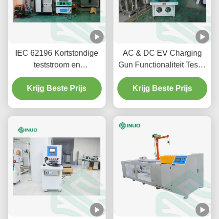
IEC 62196 Kortstondige
AC & DC EV Charging
teststroom en
Gun Functionaliteit Tester
temperatuurstijging
SNEQ08
testsysteem voor EV-
Krijg Beste Prijs
Krijg Beste Prijs
connector