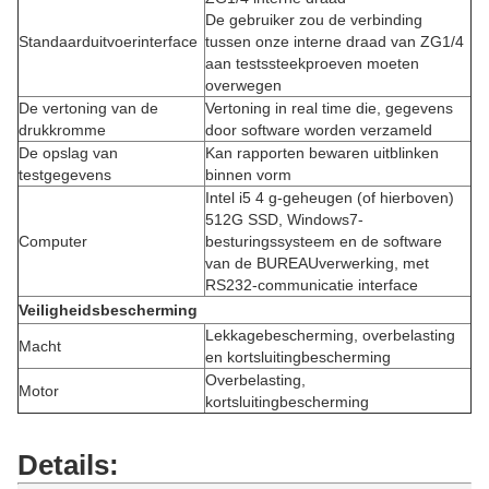
De gebruiker zou de verbinding
Standaarduitvoerinterface
tussen onze interne draad van ZG1/4
aan testssteekproeven moeten
overwegen
De vertoning van de
Vertoning in real time die, gegevens
drukkromme
door software worden verzameld
De opslag van
Kan rapporten bewaren uitblinken
testgegevens
binnen vorm
Intel i5 4 g-geheugen (of hierboven)
512G SSD, Windows7-
Computer
besturingssysteem en de software
van de BUREAUverwerking, met
RS232-communicatie interface
Veiligheidsbescherming
Lekkagebescherming, overbelasting
Macht
en kortsluitingbescherming
Overbelasting,
Motor
kortsluitingbescherming
Details: