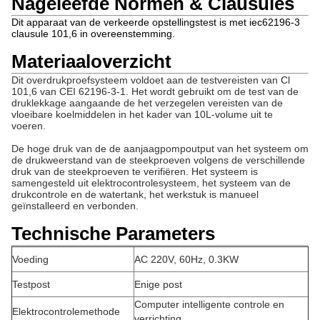
Nageleefde Normen & Clausules
Dit apparaat van de verkeerde opstellingstest is met iec62196-3
clausule 101,6 in overeenstemming.
Materiaaloverzicht
Dit overdrukproefsysteem voldoet aan de testvereisten van Cl
101,6 van CEI 62196-3-1. Het wordt gebruikt om de test van de
druklekkage aangaande de het verzegelen vereisten van de
vloeibare koelmiddelen in het kader van 10L-volume uit te
voeren.
De hoge druk van de de aanjaagpompoutput van het systeem om
de drukweerstand van de steekproeven volgens de verschillende
druk van de steekproeven te verifiëren. Het systeem is
samengesteld uit elektrocontrolesysteem, het systeem van de
drukcontrole en de watertank, het werkstuk is manueel
geïnstalleerd en verbonden.
Technische Parameters
Voeding
AC 220V, 60Hz, 0.3KW
Testpost
Enige post
Computer intelligente controle en
Elektrocontrolemethode
verrichting