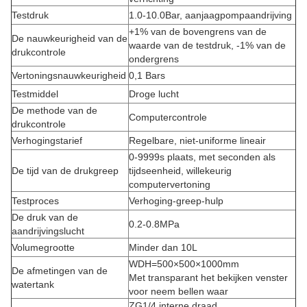
Testdruk
1.0-10.0Bar, aanjaagpompaandrijving
+1% van de bovengrens van de
De nauwkeurigheid van de
waarde van de testdruk, -1% van de
drukcontrole
ondergrens
Vertoningsnauwkeurigheid
0,1 Bars
Testmiddel
Droge lucht
De methode van de
Computercontrole
drukcontrole
Verhogingstarief
Regelbare, niet-uniforme lineair
0-9999s plaats, met seconden als
De tijd van de drukgreep
tijdseenheid, willekeurig
computervertoning
Testproces
Verhoging-greep-hulp
De druk van de
0.2-0.8MPa
aandrijvingslucht
Volumegrootte
Minder dan 10L
WDH=500×500×1000mm
De afmetingen van de
Met transparant het bekijken venster
watertank
voor neem bellen waar
ZG1/4 interne draad