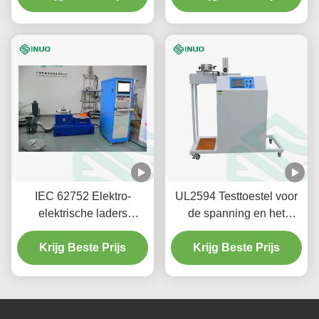
onderdompelen van
oplossingen
IEC 62752 Elektro-
UL2594 Testtoestel voor
elektrische laders
de spanning en het
Elektromagnetische
koppel van kabels voor
trillingsschoktestmachine
Krijg Beste Prijs
voertuigpluggen en -
Krijg Beste Prijs
afspraken