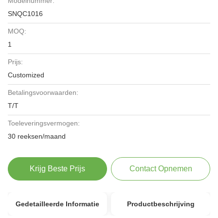
Modelnummer:
SNQC1016
MOQ:
1
Prijs:
Customized
Betalingsvoorwaarden:
T/T
Toeleveringsvermogen:
30 reeksen/maand
Krijg Beste Prijs
Contact Opnemen
Gedetailleerde Informatie
Productbeschrijving