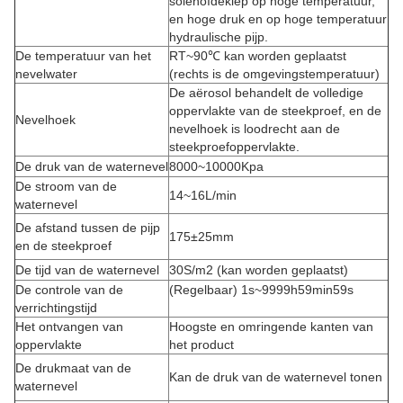
solenoïdeklep op hoge temperatuur,
en hoge druk en op hoge temperatuur
hydraulische pijp.
De temperatuur van het
RT~90℃ kan worden geplaatst
nevelwater
(rechts is de omgevingstemperatuur)
De aërosol behandelt de volledige
oppervlakte van de steekproef, en de
Nevelhoek
nevelhoek is loodrecht aan de
steekproefoppervlakte.
De druk van de waternevel
8000~10000Kpa
De stroom van de
14~16L/min
waternevel
De afstand tussen de pijp
175±25mm
en de steekproef
De tijd van de waternevel
30S/m2 (kan worden geplaatst)
De controle van de
(Regelbaar) 1s~9999h59min59s
verrichtingstijd
Het ontvangen van
Hoogste en omringende kanten van
oppervlakte
het product
De drukmaat van de
Kan de druk van de waternevel tonen
waternevel