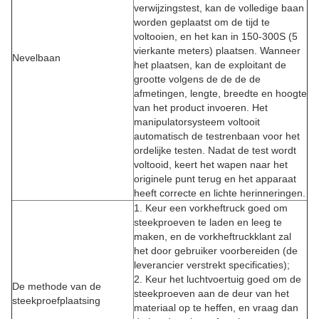
verwijzingstest, kan de volledige baan
worden geplaatst om de tijd te
voltooien, en het kan in 150-300S (5
vierkante meters) plaatsen. Wanneer
Nevelbaan
het plaatsen, kan de exploitant de
grootte volgens de de de de
afmetingen, lengte, breedte en hoogte
van het product invoeren. Het
manipulatorsysteem voltooit
automatisch de testrenbaan voor het
ordelijke testen. Nadat de test wordt
voltooid, keert het wapen naar het
originele punt terug en het apparaat
heeft correcte en lichte herinneringen.
1. Keur een vorkheftruck goed om
steekproeven te laden en leeg te
maken, en de vorkheftruckklant zal
het door gebruiker voorbereiden (de
leverancier verstrekt specificaties);
2. Keur het luchtvoertuig goed om de
De methode van de
steekproeven aan de deur van het
steekproefplaatsing
materiaal op te heffen, en vraag dan