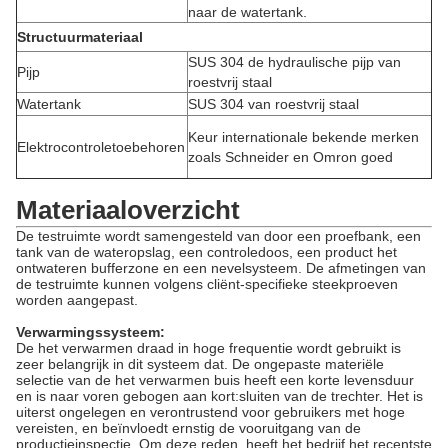
naar de watertank.
Structuurmateriaal
SUS 304 de hydraulische pijp van
Pijp
roestvrij staal
Watertank
SUS 304 van roestvrij staal
Keur internationale bekende merken
Elektrocontroletoebehoren
zoals Schneider en Omron goed
Materiaaloverzicht
De testruimte wordt samengesteld van door een proefbank, een
tank van de wateropslag, een controledoos, een product het
ontwateren bufferzone en een nevelsysteem. De afmetingen van
de testruimte kunnen volgens cliënt-specifieke steekproeven
worden aangepast.
Verwarmingssysteem:
De het verwarmen draad in hoge frequentie wordt gebruikt is
zeer belangrijk in dit systeem dat. De ongepaste materiële
selectie van de het verwarmen buis heeft een korte levensduur
en is naar voren gebogen aan kort:sluiten van de trechter. Het is
uiterst ongelegen en verontrustend voor gebruikers met hoge
vereisten, en beïnvloedt ernstig de vooruitgang van de
productieinspectie. Om deze reden, heeft het bedrijf het recentste