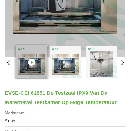
EVSE-CEI 61851 De Testzaal IPX9 Van De
Waternevel Testkamer Op Hoge Temperatuur
Merknaam:
Sinuo