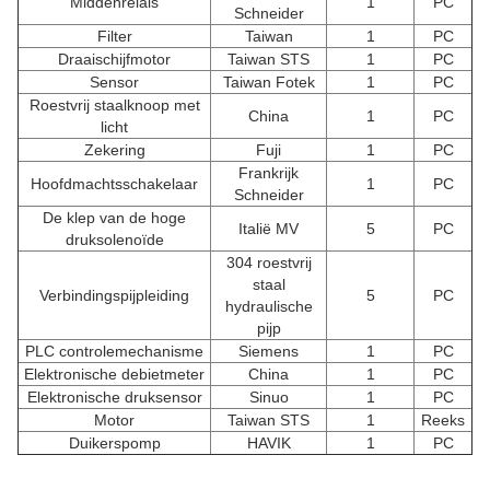
Middenrelais
1
PC
Schneider
Filter
Taiwan
1
PC
Draaischijfmotor
Taiwan STS
1
PC
Sensor
Taiwan Fotek
1
PC
Roestvrij staalknoop met
China
1
PC
licht
Zekering
Fuji
1
PC
Frankrijk
Hoofdmachtsschakelaar
1
PC
Schneider
De klep van de hoge
Italië MV
5
PC
druksolenoïde
304 roestvrij
staal
Verbindingspijpleiding
5
PC
hydraulische
pijp
PLC controlemechanisme
Siemens
1
PC
Elektronische debietmeter
China
1
PC
Elektronische druksensor
Sinuo
1
PC
Motor
Taiwan STS
1
Reeks
Duikerspomp
HAVIK
1
PC