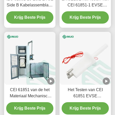
Side B Kabelassemblage
CEI 61851-1 EVSE
Anchorage Stress Relief
Materiaalelektrisch
Krijg Beste Prijs
Test Equipment
voertuig Geleidende het
Krijg Beste Prijs
Laden Stapel Statische
Ladingsproefbank
CEI 61851 van de het
Het Testen van CEI
Materiaal Mechanisch
61851 EVSE
Sterkte van de Elektrisch
Materiaalelektrisch
voertuigevse Test het
Krijg Beste Prijs
voertuig die de Testsonde
Krijg Beste Prijs
Effectmeetapparaat
laden van Pool IPXXB