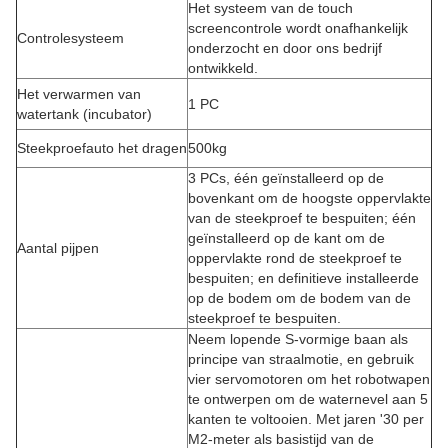
Het systeem van de touch
screencontrole wordt onafhankelijk
Controlesysteem
onderzocht en door ons bedrijf
ontwikkeld.
Het verwarmen van
1 PC
watertank (incubator)
Steekproefauto het dragen
500kg
3 PCs, één geïnstalleerd op de
bovenkant om de hoogste oppervlakte
van de steekproef te bespuiten; één
geïnstalleerd op de kant om de
Aantal pijpen
oppervlakte rond de steekproef te
bespuiten; en definitieve installeerde
op de bodem om de bodem van de
steekproef te bespuiten.
Neem lopende S-vormige baan als
principe van straalmotie, en gebruik
vier servomotoren om het robotwapen
te ontwerpen om de waternevel aan 5
kanten te voltooien. Met jaren '30 per
M2-meter als basistijd van de