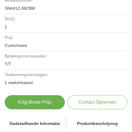
Modelnummer:
SN4412-36CBM
MOQ:
1
Prijs:
Customized
Betalingsvoorwaarden:
T/T
Toeleveringsvermogen:
1 reeks/maand
Krijg Beste Prijs
Contact Opnemen
Gedetailleerde Informatie
Productbeschrijving