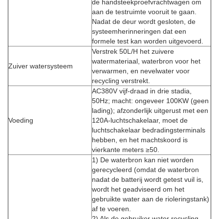
de handsteekproefvrachtwagen om
aan de testruimte vooruit te gaan.
Nadat de deur wordt gesloten, de
systeemherinneringen dat een
formele test kan worden uitgevoerd.
Verstrek 50L/H het zuivere
watermateriaal, waterbron voor het
Zuiver watersysteem
verwarmen, en nevelwater voor
recycling verstrekt.
AC380V vijf-draad in drie stadia,
50Hz; macht: ongeveer 100KW (geen
lading); afzonderlijk uitgerust met een
Voeding
120A-luchtschakelaar, moet de
luchtschakelaar bedradingsterminals
hebben, en het machtskoord is
vierkante meters ≥50.
1) De waterbron kan niet worden
gerecycleerd (omdat de waterbron
nadat de batterij wordt getest vuil is,
wordt het geadviseerd om het
gebruikte water aan de rioleringstank)
af te voeren.
2) Als de gebruiker water recycling