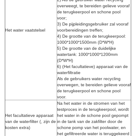
overweegt, te bereiden gelieve vooraf
de terugkeerpool en schone pool
voor;
3) De pijpleidingsgebruiker zal vooraf
Het water vaatstelsel
voorbereidingen treffen;
4) De grootte van de terugkeerpool:
1000*1000*1500mm (D*W*H)
5) De grootte van de duidelijke
watertank: 1000*1000*1200mm
(D*W*H)
6) (Het facultatieve) apparaat van de
waterfiltratie
Als de gebruikers water recycling
overwegen, te bereiden gelieve vooraf
de terugkeerpool en schone pool
voor.
Na het water in de stromen van het
testproces in de terugkeerpool, wordt
Het facultatieve apparaat
het water in de schone pool gepompt
van de waterfilter (, zijn de
in de tank van de zakfilter door de
kosten extra)
schone pomp van het poolwater, en
het gefiltreerde water is teruggekeerd