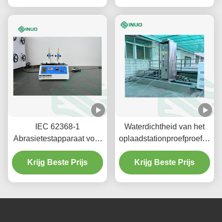
IEC 62368-1
Waterdichtheid van het
Abrasietestapparaat voor
oplaadstationproefproefsyst
etikettering van
IEC 60529
elektrische voertuigen
Krijg Beste Prijs
Krijg Beste Prijs