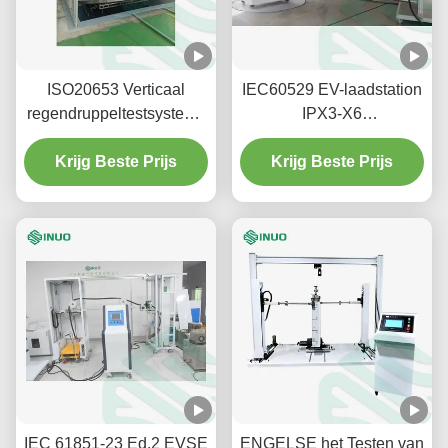
ISO20653 Verticaal
IEC60529 EV-laadstation
regendruppeltestsysteem
IPX3-X6
voor EV-oplaadstapel
waterdichtheidstestsysteem
Krijg Beste Prijs
IPX1-X2
Krijg Beste Prijs
IEC 61851-23 Ed.2 EVSE
ENGELSE het Testen van