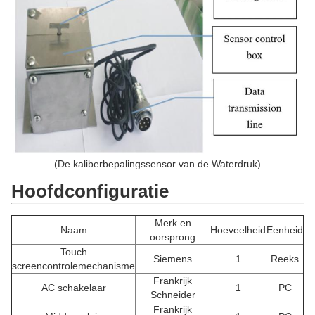
(De kaliberbepalingssensor van
de
Waterdruk
)
Hoofdconfiguratie
Merk en
Naam
Hoeveelheid
Eenheid
oorsprong
Touch
Siemens
1
Reeks
screencontrolemechanisme
Frankrijk
AC schakelaar
1
PC
Schneider
Frankrijk