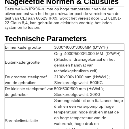
Nageleefde Normen & Clausules
Deze walk-in IPX9K-ruimte op hoge temperatuur van de het
uitwerpentest van het hoge drukwater past de vereisten van de
test van CEI aan 60529 IPX9, wordt het vereist door CEI 61851-
22 Claus 8,4, kan gebruikt om elektrisch voertuig het laden
systemen te testen.
Technische Parameters
Binnenkadergrootte
3000*4000*3000MM (D*W*H)
Ong. 4000*5000*4000-MM. (D*W*H)
(Glashuis, drainagekanaal en het
Buitenkadergrootte
gemalen handvat van
techniekgebruikers zelf).
De grootste steekproef
2100x900x1000 mm (HxWxL);
van de gebruiker
Steekproefgewicht: 500KG
De kleinste steekproef van
500*500*500 mm (HxWxL);
de gebruiker
Steekproefgewicht: 30KG
Samengesteld uit een Italiaanse hoge
druk en een waterpomp op hoge
temperatuur, hoge druk en maat de
op hoge temperatuur van de
Sprenkelinstallatie
waterdruk, hoge druk en