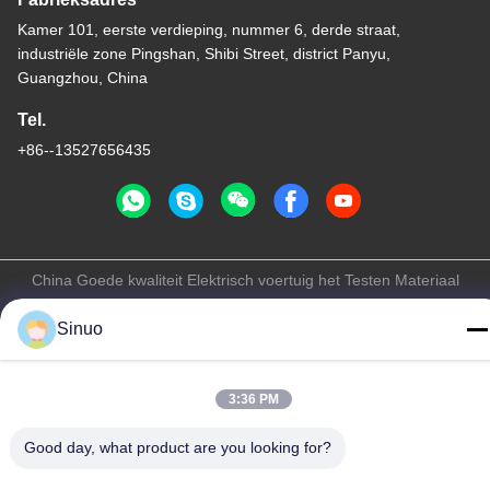
Kamer 101, eerste verdieping, nummer 6, derde straat,
industriële zone Pingshan, Shibi Street, district Panyu,
Guangzhou, China
Tel.
+86--13527656435
China Goede kwaliteit Elektrisch voertuig het Testen Materiaal
Auteursrecht © -2026 Sinuo Testing Equipment Co. , Limited Alle
Sinuo
rechten voorbehouden.
Privacybeleid
|
Sitemap
3:36 PM
Good day, what product are you looking for?