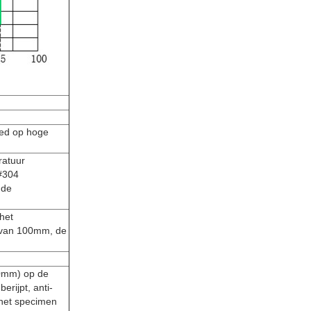
oed op hoge
ratuur
 #304
 de
het
e van 100mm, de
.
0mm) op de
erijpt, anti-
 het specimen