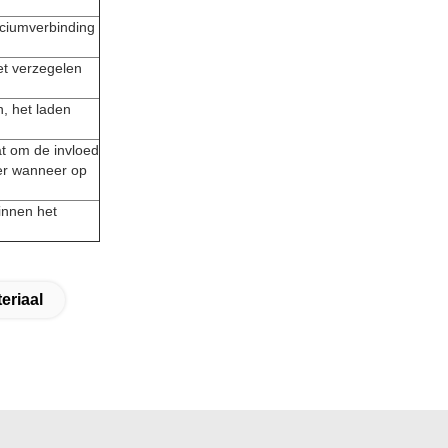
iciumverbinding
et verzegelen
, het laden
at om de invloed
mer wanneer op
innen het
eriaal