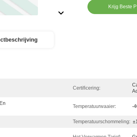
Krijg Beste P
ctbeschrijving
Ca
Certificering:
Ad
En 
Temperatuurwaaier:
-
Temperatuurschommeling:
±
Het Verwarmen Tarief:
G