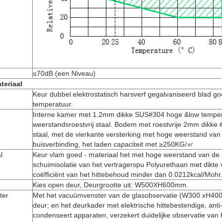
≤70dB (een Niveau)
teriaal
Keur dubbel elektrostatisch harsverf gegalvaniseerd blad g
temperatuur.
Interne kamer met 1.2mm dikke SUS#304 hoge &low tempe
weerstandsroestvrij staal. Bodem met roestvrije 2mm dikke
staal, met de vierkante versterking met hoge weerstand van
buisverbinding, het laden capaciteit met ≥250KG/㎡
l
Keur vlam goed - materiaal het met hoge weerstand van de 
schuimisolatie van het vertragerspu Polyurethaan met dikt
coëfficiënt van het hittebehoud minder dan 0.0212kcal/Mohr
Kies open deur, Deurgrootte uit: W500XH600mm.
ter
Met het vacuümvenster van de glasobservatie (W300 xH40
deur; en het deurkader met elektrische hittebestendige, anti-b
condenseert apparaten, verzekert duidelijke observatie van