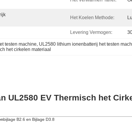
jk 
Het Koelen Methode:
Lu
Levering Vermogen:
3
het testen machine
, 
UL2580 lithium ionenbatterij het testen mac
ch het cirkelen materiaal
van UL2580 EV Thermisch het Cirke
en
bijlage B2.6 en Bijlage D3.8