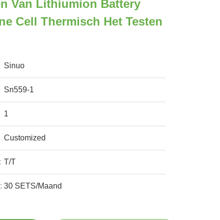
en Van Lithiumion Battery
ne Cell Thermisch Het Testen
Sinuo
Sn559-1
1
Customized
:
T/T
:
30 SETS/Maand