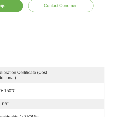
rijs
Contact Opnemen
libration Certificate (Cost 
ditional)
40~150℃
1.0℃
emiddelde 1~3℃/min