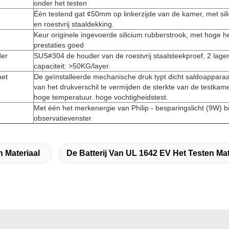
onder het testen
Één testend gat ¢50mm op linkerzijde van de kamer, met sil
en roestvrij staaldekking.
Keur originele ingevoerde silicium rubberstrook, met hoge h
prestaties goed
der
SUS#304 de houder van de roestvrij staalsteekproef, 2 lagen
capaciteit: >50KG/layer.
het
De geïnstalleerde mechanische druk typt dicht saldoappara
van het drukverschil te vermijden de sterkte van de testka
hoge temperatuur. hoge vochtigheidstest.
Met één het merkenergie van Philip - besparingslicht (9W) b
observatievenster
n Materiaal
De Batterij Van UL 1642 EV Het Testen Mat