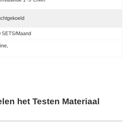
chtgekoeld
0 SETS/Maand
hine
, 
len het Testen Materiaal