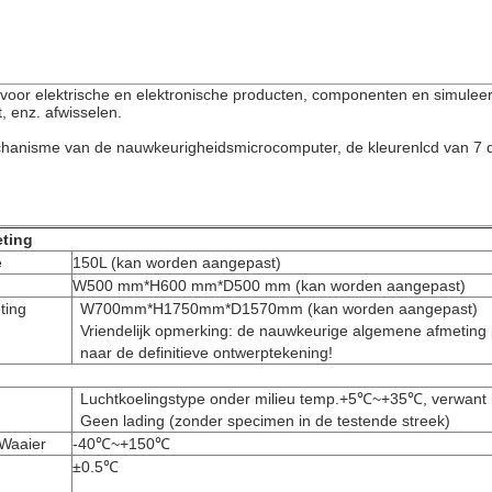
t voor elektrische en elektronische producten, componenten en simulee
, enz. afwisselen.
hanisme van de nauwkeurigheidsmicrocomputer, de kleurenlcd van 7 dui
ting
e
150L (kan worden aangepast)
W500 mm*H600 mm*D500 mm (kan worden aangepast)
ting
W700mm*H1750mm*D1570mm (kan worden aangepast)
Vriendelijk opmerking: de nauwkeurige algemene afmeting p
naar de definitieve ontwerptekening!
Luchtkoelingstype onder milieu temp.+5℃~+35℃, verwant
Geen lading (zonder specimen in de testende streek)
Waaier
-40℃~+150℃
±0.5℃