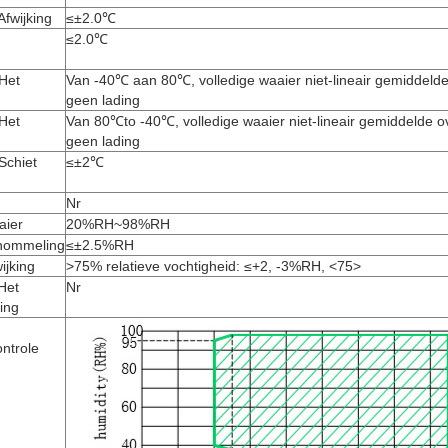
fwijking
≤±2.0℃
≤2.0℃
Het
Van -40℃ aan 80℃, volledige waaier niet-lineair gemiddeld
geen lading
Het
Van 80℃to -40℃, volledige waaier niet-lineair gemiddelde 
geen lading
Schiet
≤±2℃
Nr
aier
20%RH~98%RH
chommeling
≤±2.5%RH
ijking
>75% relatieve vochtigheid: ≤+2, -3%RH,
<75>
Het
Nr
ing
ntrole