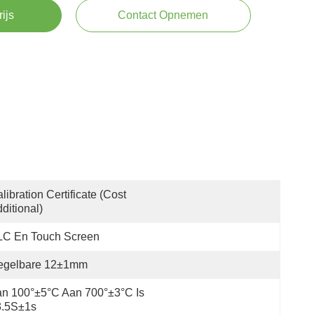
rijs
Contact Opnemen
libration Certificate (Cost 
ditional)
LC En Touch Screen
egelbare 12±1mm
n 100°±5°C Aan 700°±3°C Is 
3.5S±1s