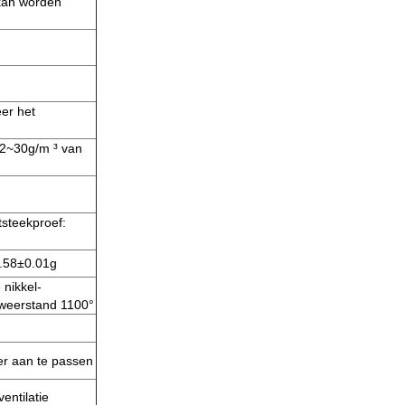
 kan worden
eer het
12~30g/m ³ van
tsteekproef:
.58±0.01g
nikkel-
rweerstand 1100°
r aan te passen
entilatie