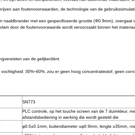
chrijven aan foutenvoorwaarden, de technologie van de gebruikssimula
 naaldbrander met een gespecificeerde grootte (Φ0.9mm), overgaat do
e vlam door de foutenvoorwaarde wordt veroorzaakt binnen het materiaa
vereisten van de gelijkecliënt.
ochtigheid: 30%~60%, zou er geen hoog concentratiestof, geen corro
SN773
PLC controle, op het touche screen van de 7 duimkleur, me
afstandsbediening in werking die wordt gesteld die
r
φ0.5±0.1mm, buitendiameter ≤φ0.9mm, lengte ≥35mm, roest