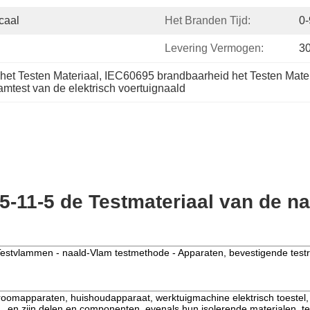
caal
Het Branden Tijd:
0
Levering Vermogen:
3
het Testen Materiaal
, 
IEC60695 brandbaarheid het Testen Mater
mtest van de elektrisch voertuignaald
5-11-5 de Testmateriaal van de n
Testvlammen - naald-Vlam testmethode - Apparaten, bevestigende testr
stroomapparaten, huishoudapparaat, werktuigmachine elektrisch toestel,
z., en zijn delen en componenten, evenals hun isolerende materialen, t