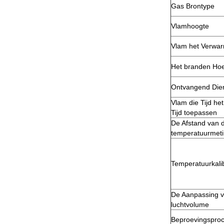
Gas Brontype
Vlamhoogte
Vlam het Verwar
Het branden Ho
Ontvangend Die
Vlam die Tijd he
Tijd toepassen
De Afstand van 
temperatuurmet
Temperatuurkali
De Aanpassing v
luchtvolume
Beproevingspro