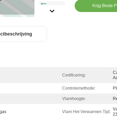
Krijg Beste P
ctbeschrijving
Ca
Certificering:
Ad
Controlemethode:
P
Vlamhoogte:
R
Va
gas
Vlam Het Verwarmen Tijd:
2