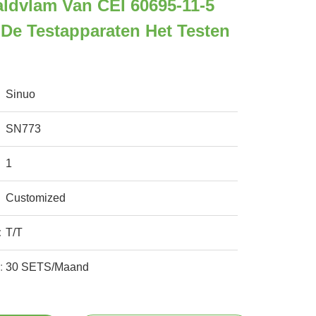
ldvlam Van CEI 60695-11-5
De Testapparaten Het Testen
Sinuo
SN773
1
Customized
:
T/T
:
30 SETS/Maand