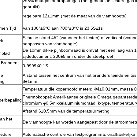
>95% butagas of propaangas (het gebottelde lichtere gas
gebruikt)
regelbare 12±1mm (met de maat van de vlamhoogte)
men Tijd
Van 100°±5°C aan 700°±3°C is 23.5S±1s
Schuine stand 45° (wanneer het testen) of verticaal (wann
ek
aanpassen van vlamhoogte)
De 10mm dikke pijnboomraad is omvat met een laag van 
nblad
zijdedocument, 200±5mm onder de steekproef
t Branden
0-9999X0.1S
de
Afstand tussen het centrum van het branderuiteinde en tes
ing
8±1mm
Temperatuur die koperhoofd meten: Φ4±0.01mm, massa 0
Thermokoppel: Amerikaanse originele Omega gepantserde 
berbepaling
chromium φ0.5/nikkelaluminiumdraad, k-type, temperatuu
Afstand 6±0.5mm van de temperatuurmeting
an het
De vlamhoogte kan worden aangepast door de stroommete
cedure
Automatische controle van testprogramma, onafhankelijke v