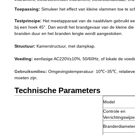
Toepassing:
Simuleer het effect van kleine vlammen toe te s
Testprincipe:
Het meetapparaat van de naaldvlam gebruikt een
bij een hoek 45°. Dan wordt het brandgevaar van de kleine di
branden duur en het branden lengte wordt aangestoken.
Structuur:
Kamerstructuur, met dampkap.
Voeding:
eenfasige AC220V±10%, 50/60Hz, of lokale de voeding
Gebruiksmilieu:
Omgevingstemperatuur: 10℃~35℃, relatieve v
moeten zijn.
Technische Parameters
Model
Controle en
Verrichtingswijze
Branderdiamete