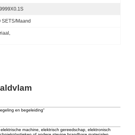
-9999X0.1S
0 SETS/Maand
iaal
, 
aaldvlam
egeling en begeleiding“
 elektrische machine, elektrisch gereedschap, elektronisch
echniekplastieken of andere stevige brandbare materialen.