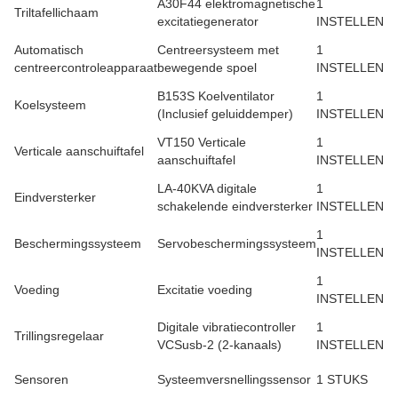
A30F44 elektromagnetische
1
Triltafellichaam
excitatiegenerator
INSTELLEN
Automatisch
Centreersysteem met
1
centreercontroleapparaat
bewegende spoel
INSTELLEN
B153S Koelventilator
1
Koelsysteem
(Inclusief geluiddemper)
INSTELLEN
VT150 ​​Verticale
1
Verticale aanschuiftafel
aanschuiftafel
INSTELLEN
LA-40KVA digitale
1
Eindversterker
schakelende eindversterker
INSTELLEN
1
Beschermingssysteem
Servobeschermingssysteem
INSTELLEN
1
Voeding
Excitatie voeding
INSTELLEN
Digitale vibratiecontroller
1
Trillingsregelaar
VCSusb-2 (2-kanaals)
INSTELLEN
Sensoren
Systeemversnellingssensor
1 STUKS