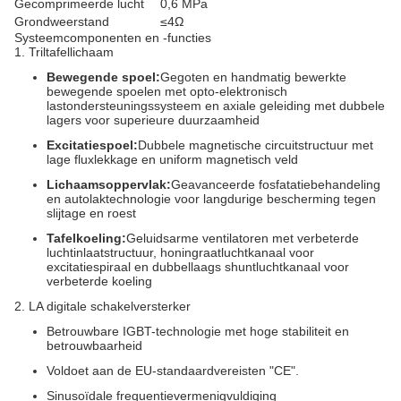
Gecomprimeerde lucht
0,6 MPa
Grondweerstand
≤4Ω
Systeemcomponenten en -functies
1. Triltafellichaam
Bewegende spoel:
Gegoten en handmatig bewerkte
bewegende spoelen met opto-elektronisch
lastondersteuningssysteem en axiale geleiding met dubbele
lagers voor superieure duurzaamheid
Excitatiespoel:
Dubbele magnetische circuitstructuur met
lage fluxlekkage en uniform magnetisch veld
Lichaamsoppervlak:
Geavanceerde fosfatatiebehandeling
en autolaktechnologie voor langdurige bescherming tegen
slijtage en roest
Tafelkoeling:
Geluidsarme ventilatoren met verbeterde
luchtinlaatstructuur, honingraatluchtkanaal voor
excitatiespiraal en dubbellaags shuntluchtkanaal voor
verbeterde koeling
2. LA digitale schakelversterker
Betrouwbare IGBT-technologie met hoge stabiliteit en
betrouwbaarheid
Voldoet aan de EU-standaardvereisten "CE".
Sinusoïdale frequentievermenigvuldiging