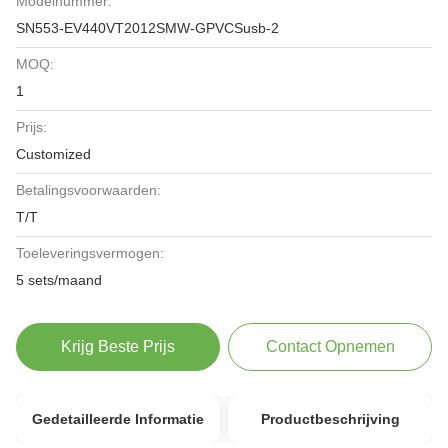
Modelnummer:
SN553-EV440VT2012SMW-GPVCSusb-2
MOQ:
1
Prijs:
Customized
Betalingsvoorwaarden:
T/T
Toeleveringsvermogen:
5 sets/maand
Krijg Beste Prijs
Contact Opnemen
Gedetailleerde Informatie
Productbeschrijving