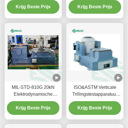
Krijg Beste Prijs
versnelling
Krijg Beste Prijs
trillingsshaker
MIL-STD-810G 20kN
ISO&ASTM Verticale
Elektrodynamische
Trillingstestapparatuur
Trilshaker voor
voor Componententests
Krijg Beste Prijs
Milieutests
Krijg Beste Prijs