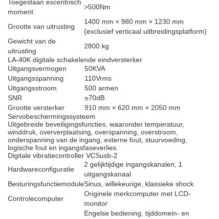
Toegestaan ​​excentrisch
>500Nm
moment
1400 mm × 980 mm × 1230 mm
Grootte van uitrusting
(exclusief verticaal uitbreidingsplatform)
Gewicht van de
2800 kg
uitrusting
LA-40K digitale schakelende eindversterker
Uitgangsvermogen
50KVA
Uitgangsspanning
110Vrms
Uitgangsstroom
500 armen
SNR
≥70dB
Grootte versterker
910 mm × 620 mm × 2050 mm
Servobeschermingssysteem
Uitgebreide beveiligingsfuncties, waaronder temperatuur,
winddruk, oververplaatsing, overspanning, overstroom,
onderspanning van de ingang, externe fout, stuurvoeding,
logische fout en ingangsfaseverlies.
Digitale vibratiecontroller VCSusb-2
2 gelijktijdige ingangskanalen, 1
Hardwareconfiguratie
uitgangskanaal
Besturingsfunctiemodule
Sinus, willekeurige, klassieke shock
Originele merkcomputer met LCD-
Controlecomputer
monitor
Engelse bediening, tijddomein- en