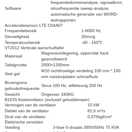
frequentiedomeinanalyse, signaalbron,
Software
sinusfrequentie sweep-analyse,
automatische generatie van WORD-
testrapporten
Acceleratiesensor LTE C04A07
Frequentiebereik
1-8000 Hz
Gevoeligheid
30mv/g
Temperatuurbereik
-40 - 160℃
VT2012 Verticale aanschuiftafel
Magnesiumlegering, oppervlak hard
Materiaal
geanodiseerd
Tafelgrootte
2000×1200mm
M10 rechthoekige verdeling 100 mm * 100
Vast gat
mm roestvrijstalen schroefhuls
Bovengrens
Sinus 100 Hz, willekeurig 200 Hz
gebruiksfrequentie
Gewicht
Ongeveer 340KG
B153S Koelventilator (inclusief geluiddemper)
Vermogen van de ventilator
15 kW
Debiet van de ventilator
81,6 m³/s
Druk van de ventilator
0,075kgf/cm²
Elektrische vereisten
Voeding
3-fase 5-draads 380V/50Hz 75 KVA