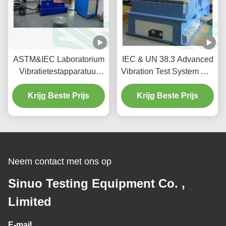
ASTM&IEC Laboratorium
IEC & UN 38.3 Advanced
Vibratietestapparatuur
Vibration Test System met
voor Automotive
een kracht van 3200 kgf
Krijg Beste Prijs
Componenten
Krijg Beste Prijs
Neem contact met ons op
Sinuo Testing Equipment Co. ,
Limited
E-mail