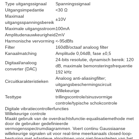
Type uitgangssignaal
Spanningssignaal
Uitgangsimpedantie
<30 Ω
Maximaal
±10V
uitgangsspanningsbereik
Maximale uitgangsstroom
100mA
Amplitudenauwkeurigheid
2mV
Harmonische vervorming
<-95dBfs
Filter
160dB/octaaf analoog filter
Kanaalmatching
Amplitude 0,04dB, fase ±0,5
24-bits resolutie, dynamisch bereik: 120
Digitaal/analoog
dB, maximale bemonsteringsfrequentie
converter (DAC)
192 kHz
Analoog anti-aliasingfilter;
Circuitkarakteristieken
uitgangsbeschermingscircuit
Willekeurige
Testtype
trillingscontrole/sinusvormige
controle/typische schokcontrole
Digitale vibratiecontrollerfuncties
Willekeurige controle
Maakt gebruik van de overdrachtsfunctie-equalisatiemethode met
door de gebruiker gedefinieerde
vermogensspectrumdiagrammen. Voert continu Gaussiaanse
willekeurige signalen uit voor real-time meerkanaals closed-loop-
besturing met adaptieve algoritmen voor niet-lineariteiten van het