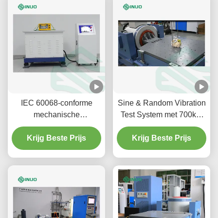
IEC 60068-conforme
Sine & Random Vibration
mechanische
Test System met 700kgf
trillingstestmachine met
kracht & 600mm tabel
een belasting van 300 kg
Krijg Beste Prijs
Krijg Beste Prijs