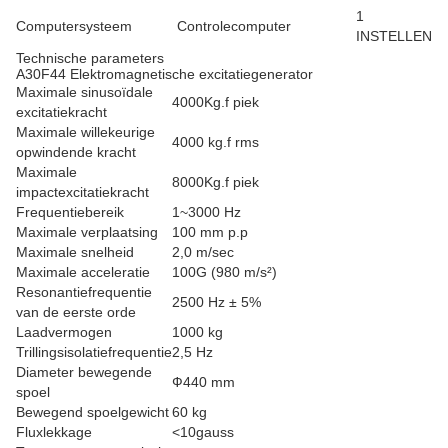
1
Computersysteem
Controlecomputer
INSTELLEN
Technische parameters
A30F44 Elektromagnetische excitatiegenerator
Maximale sinusoïdale
4000Kg.f piek
excitatiekracht
Maximale willekeurige
4000 kg.f rms
opwindende kracht
Maximale
8000Kg.f piek
impactexcitatiekracht
Frequentiebereik
1~3000 Hz
Maximale verplaatsing
100 mm p.p
Maximale snelheid
2,0 m/sec
Maximale acceleratie
100G (980 m/s²)
Resonantiefrequentie
2500 Hz ± 5%
van de eerste orde
Laadvermogen
1000 kg
Trillingsisolatiefrequentie
2,5 Hz
Diameter bewegende
Ф440 mm
spoel
Bewegend spoelgewicht
60 kg
Fluxlekkage
<10gauss