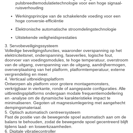
pulsbreedtemodulatietechnologie voor een hoge signaal-
ruisverhouding
Werkingsprincipe van de schakelende voeding voor een
hoge conversie-efficiëntie
Elektronische automatische stroomdelingstechnologie
Uitstekende veiligheidsprestaties
3. Servobeveiligingssysteem
Volledige beveiligingsfuncties, waaronder overspanning op het
elektriciteitsnet, onderspanning, faseverlies, logische fout,
doorvoer van voedingsmodules, te hoge temperatuur, overstroom
van de uitgang, overspanning van de uitgang, aandrijfvermogen,
oververplaatsing van het platform, platformtemperatuur, externe
vergrendeling en meer.
4. Verticaal uitbreidingsplatform
Ontworpen als platform voor grotere montagemonsters,
verkrijgbaar in vierkante, ronde of aangepaste configuraties. Alle
uitbreidingsplatforms ondergaan modale frequentiemodellering
en -analyse om de dynamische karakteristieke impact te
minimaliseren. Gegoten uit magnesiumlegering met aangehecht
dempingsmateriaal.
5. Optisch automatisch centreersysteem
Past de positie van de bewegende spoel automatisch aan om de
balans te behouden, zodat de bewegende spoel gecentreerd blijft
tijdens laad- en loswerkzaamheden.
6. Digitale vibratiecontroller