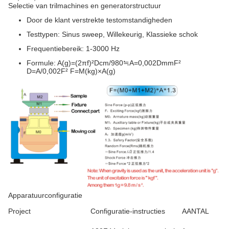
Selectie van trilmachines en generatorstructuur
Door de klant verstrekte testomstandigheden
Testtypen: Sinus sweep, Willekeurig, Klassieke schok
Frequentiebereik: 1-3000 Hz
Formule: A(g)=(2πf)²Dcm/980≒A=0,002DmmF²
D=A/0,002F² F=M(kg)×A(g)
Apparatuurconfiguratie
Project
Configuratie-instructies
AANTAL