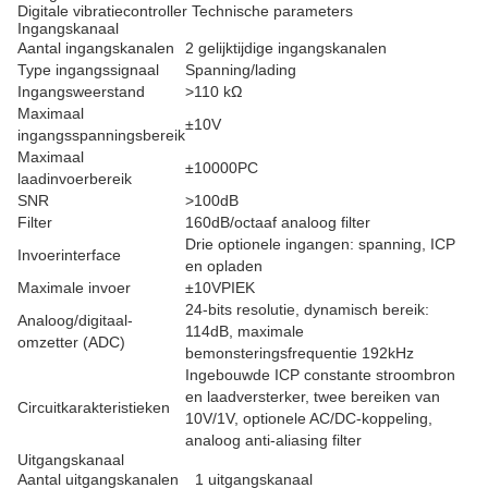
Digitale vibratiecontroller Technische parameters
Ingangskanaal
Aantal ingangskanalen
2 gelijktijdige ingangskanalen
Type ingangssignaal
Spanning/lading
Ingangsweerstand
>110 kΩ
Maximaal
±10V
ingangsspanningsbereik
Maximaal
±10000PC
laadinvoerbereik
SNR
>100dB
Filter
160dB/octaaf analoog filter
Drie optionele ingangen: spanning, ICP
Invoerinterface
en opladen
Maximale invoer
±10VPIEK
24-bits resolutie, dynamisch bereik:
Analoog/digitaal-
114dB, maximale
omzetter (ADC)
bemonsteringsfrequentie 192kHz
Ingebouwde ICP constante stroombron
en laadversterker, twee bereiken van
Circuitkarakteristieken
10V/1V, optionele AC/DC-koppeling,
analoog anti-aliasing filter
Uitgangskanaal
Aantal uitgangskanalen
1 uitgangskanaal