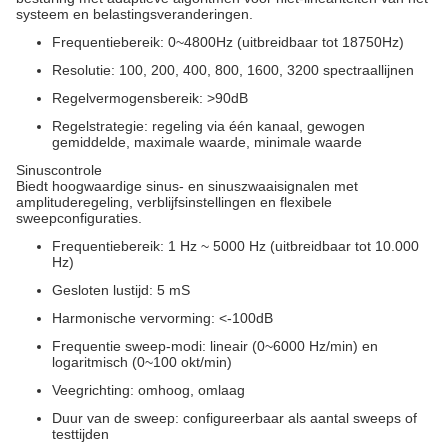
systeem en belastingsveranderingen.
Frequentiebereik: 0~4800Hz (uitbreidbaar tot 18750Hz)
Resolutie: 100, 200, 400, 800, 1600, 3200 spectraallijnen
Regelvermogensbereik: >90dB
Regelstrategie: regeling via één kanaal, gewogen
gemiddelde, maximale waarde, minimale waarde
Sinuscontrole
Biedt hoogwaardige sinus- en sinuszwaaisignalen met
amplituderegeling, verblijfsinstellingen en flexibele
sweepconfiguraties.
Frequentiebereik: 1 Hz ~ 5000 Hz (uitbreidbaar tot 10.000
Hz)
Gesloten lustijd: 5 mS
Harmonische vervorming: <-100dB
Frequentie sweep-modi: lineair (0~6000 Hz/min) en
logaritmisch (0~100 okt/min)
Veegrichting: omhoog, omlaag
Duur van de sweep: configureerbaar als aantal sweeps of
testtijden