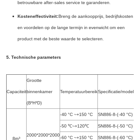
betrouwbare after-sales service te garanderen.
Kosteneffectiviteit:
Breng de aankoopprijs, bedrijfskosten
en voordelen op de lange termijn in evenwicht om een ​​
product met de beste waarde te selecteren.
5. Technische parameters
Grootte
Capaciteit
binnenkamer
Temperatuurbereik
Specificatie/model
(B*H*D)
-40 °C ~+150 °C
SN886-8-(-40 °C)
-50 ℃~+120℃
SN886-8-(-50 °C)
2000*2000*2000
-60 °C ~+150 °C
SN886-8-(-60 °C)
8m³