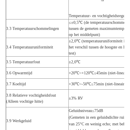
Temperatuur- en vochtigheidsregelba
≤±0,5℃ (de temperatuurschommeling i
3.3 Temperatuurschommelingen
tussen de gemeten maximumtempera
op het middelpunt)
±2,0℃ (temperatuuruniformiteit is 
3.4 Temperatuuruniformiteit
het verschil tussen de hoogste en laa
test)
3.5 Temperatuurfout
±2,0℃
3.6 Opwarmtijd
+20℃~+120℃≤45min (niet-lineaire 
3.7 Koeltijd
+30℃~-50℃≤75min (niet-lineaire on
3.8 Relatieve vochtigheidsfout
±3% RV
(Alleen vochtige hitte)
Geluidsniveau≤75dB
(Gemeten in een geluidsdichte ruim
3.9 Werkgeluid
van 25°C en weinig echo; met behul