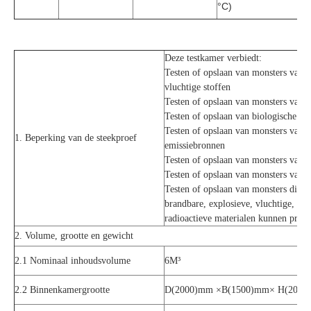
°C)
Deze testkamer verbiedt:
Testen of opslaan van monsters van 
vluchtige stoffen
Testen of opslaan van monsters van b
Testen of opslaan van biologische mo
Testen of opslaan van monsters van s
1. Beperking van de steekproef
emissiebronnen
Testen of opslaan van monsters van r
Testen of opslaan van monsters van ze
Testen of opslaan van monsters die ti
brandbare, explosieve, vluchtige, zeer
radioactieve materialen kunnen prod
2. Volume, grootte en gewicht
2.1 Nominaal inhoudsvolume
6M³
2.2 Binnenkamergrootte
D(2000)mm ×B(1500)mm× H(2000