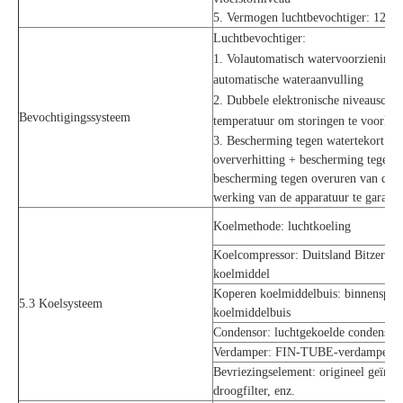
5. Vermogen luchtbevochtiger: 12 k
Luchtbevochtiger:
1. Volautomatisch watervoorzieningsa
automatische wateraanvulling
2. Dubbele elektronische niveauschak
Bevochtigingssysteem
temperatuur om storingen te voorko
3. Bescherming tegen watertekort en
oververhitting + bescherming tegen u
bescherming tegen overuren van de w
werking van de apparatuur te garand
Koelmethode: luchtkoeling
Koelcompressor: Duitsland Bitzer
com
koelmiddel
Koperen koelmiddelbuis: binnenspi
5.3 Koelsysteem
koelmiddelbuis
Condensor: luchtgekoelde condensor
Verdamper: FIN-TUBE-verdamper me
Bevriezingselement: origineel geïmp
droogfilter, enz.