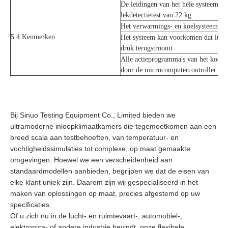
De leidingen van het hele systeem 
lekdetectietest van 22 kg
Het verwarmings- en koelsysteem is 
5.4 Kenmerken
Het systeem kan voorkomen dat lucht
druk terugstroomt
Alle actieprogramma's van het koels
door de microcomputercontroller
Bij Sinuo Testing Equipment Co., Limited bieden we
ultramoderne inloopklimaatkamers die tegemoetkomen aan een
breed scala aan testbehoeften, van temperatuur- en
vochtigheidssimulaties tot complexe, op maat gemaakte
omgevingen. Hoewel we een verscheidenheid aan
standaardmodellen aanbieden, begrijpen we dat de eisen van
elke klant uniek zijn. Daarom zijn wij gespecialiseerd in het
maken van oplossingen op maat, precies afgestemd op uw
specificaties.
Of u zich nu in de lucht- en ruimtevaart-, automobiel-,
elektronica- of andere industrie bevindt, onze flexibele