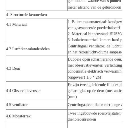
gemiddelde waarde van 8 punten getes
meter afstand van de geluidsbron en 
4. Structurele kenmerken
1. Buitenmuurmateriaal: koudgewalste 
4.1 Materiaal
van geavanceerde poederbakverf
2. Materiaal binnenwand: SUS304 # ro
3. Isolatiemateriaal kamer: hard pol
Centrifugaal ventilator; de luchtuitl
4.2 Luchtkanaalonderdelen
en het retourluchtvolume aanpassen
Dubbele open scharnierende deur, met
met observatievenster, verlichtingsla
4.3 Deur
condensatie elektrisch verwarmingsap
(ongeveer) 1,5 * 2M
Er zijn twee geleidende film explosie
4.4 Observatievenster
gehard glas op de deur (met antico
(mm)
4.5 ventilator
Centrifugaalventilator met lange as
Twee ingebouwde roestvrijstalen vers
4.6 Monsterrek
dienbladenrekken