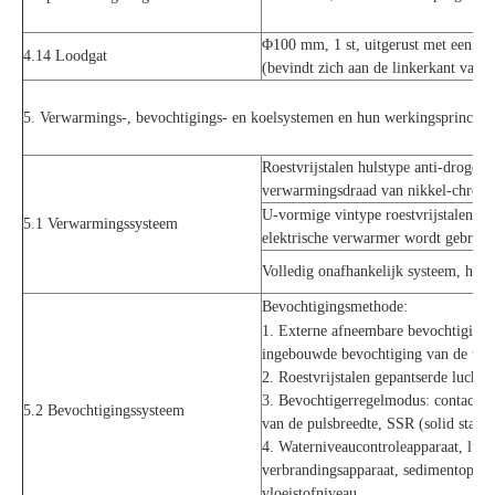
Φ100 mm, 1 st, uitgerust met een sp
4.14 Loodgat
(bevindt zich aan de linkerkant van 
5. Verwarmings-, bevochtigings- en koelsystemen en hun werkingsprincipe
Roestvrijstalen hulstype anti-droge
verwarmingsdraad van nikkel-chroo
U-vormige vintype roestvrijstalen h
5.1 Verwarmingssysteem
elektrische verwarmer wordt gebrui
Volledig onafhankelijk systeem, heeft
Bevochtigingsmethode:
1. Externe afneembare bevochtigings
ingebouwde bevochtiging van de wat
2. Roestvrijstalen gepantserde luchtb
3. Bevochtigerregelmodus: contactloo
5.2
Bevochtigingssysteem
van de pulsbreedte, SSR (solid state 
4. Waterniveaucontroleapparaat, luch
verbrandingsapparaat, sedimentopvan
vloeistofniveau