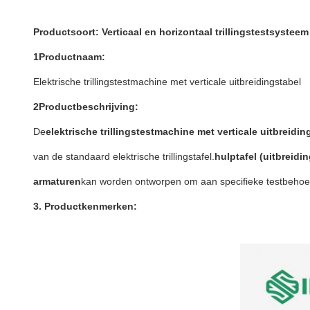
Productsoort: Verticaal en horizontaal trillingstestsysteem
1Productnaam:
Elektrische trillingstestmachine met verticale uitbreidingstabel
2Productbeschrijving:
De
elektrische trillingstestmachine met verticale uitbreidin
van de standaard elektrische trillingstafel.
hulptafel (uitbreidin
armaturen
kan worden ontworpen om aan specifieke testbehoef
3. Productkenmerken: