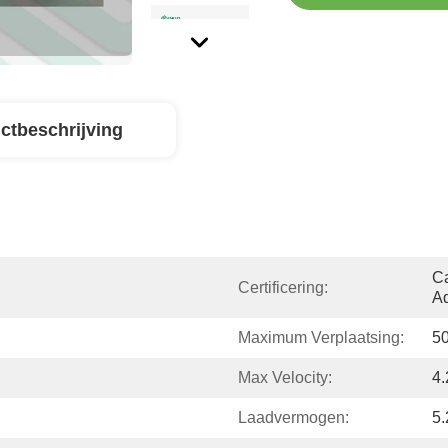
ctbeschrijving
Ca
Certificering:
Ad
Maximum Verplaatsing:
5
Max Velocity:
4
Laadvermogen:
5.