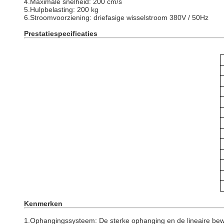
4.
Maximale snelheid: 200 cm/s
5.
Hulpbelasting: 200 kg
6.
Stroomvoorziening: driefasige wisselstroom 380V / 50Hz
Prestatiespecificaties
Kenmerken
1.
Ophangingssysteem: De sterke ophanging en de lineaire beweg