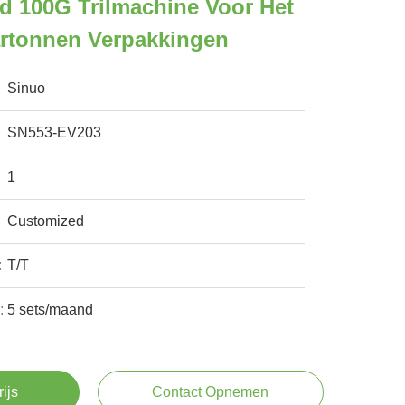
d 100G Trilmachine Voor Het
artonnen Verpakkingen
Sinuo
SN553-EV203
1
Customized
:
T/T
:
5 sets/maand
rijs
Contact Opnemen