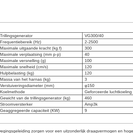
Trillingsgenerator
VG300/40
Frequentiebereik (Hz)
2-2500
Maximale uitgaande kracht (kg.f)
300
Maximale verplaatsing (mm p-p)
40
Maximale versnelling (g)
100
Maximale snelheid (cm/s)
120
Hulpbelasting (kg)
120
Massa van het harnas (kg)
3
Verstuiveringsdiameter (mm)
φ150
Koelmethode
Geforceerde luchtkoeling
Gewicht van de trillingsgenerator (kg)
460
Stroomversterker
Amp3k
Geaggregeerde capaciteit (KW)
9
ingsgeleiding zorgen voor een uitzonderlijk draagvermogen en hoge st